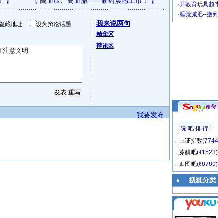
！
】
【
高血压、高血脂——新药震憾上市！
】
·
开教育玩具超市
·
睡觉减肥--瘦
我来说两句
隐藏地址
设为辩论话题
精华区
辩论区
我要发布
说 吧 排 行
上证指数
(7744
苏醒吧
(41523)
贴图吧
(68789)
搜狐分类