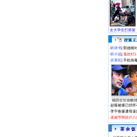
·
听评书
|
郭德纲
·
听小说
|
鬼吹灯1
·
共享区
|
手机病
揭田壮壮徐帆
·
赵薇被爆已经怀
·
李宇春爆遭母逼
·
圣诞节明信片八
茶 余 饭