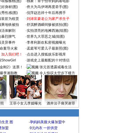
喂猕猴桃(图)
·
独家：章子怡带妈妈看电影
好身材(图)
·
佟大为马伊琍再度牵手(图)
秀性感(图)
·
倪萍赵忠祥十年后再携手
服装皆为租赁
·
刘涛富豪老公为家产求生子
颜乘地铁被拍
·
舒淇醉酒瞬间惨被抓拍(图)
做活体解剖
·
实拍漂亮的地摊西施(组图)
的暴烈脾气
·
世界九大罪恶之城(组图)
遇灵异事件
·
李孝利新欢私密视频曝光
成命案导火索
·
孟庭苇可爱儿子最新照(图)
：加入我们吧！
·
点击进入搜狐娱乐影视库
howGirl
·
游戏史上最般配的十对情侣
金刚2》送票！
·
张元首透露戒毒生活
爆李湘胎教
·
令人惊叹太空步下楼方
式
密照
王菲小女儿李嫣曝光
酒井法子痛哭谢罪
生意 图
·
孕妈妈美腹火爆加盟中
费加盟
·
9元内衣 一折供货