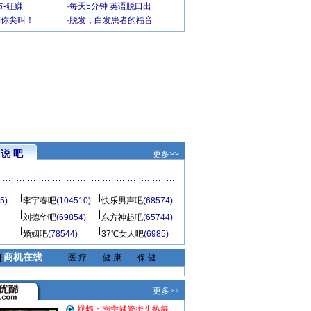
-狂赚
·
每天5分钟 英语脱口出
到你尖叫！
·
脱发，白发患者的福音
说 吧
更多>>
5)
李宇春吧
(104510)
快乐男声吧
(68574)
刘德华吧
(69854)
东方神起吧
(65744)
婚姻吧
(78544)
37℃女人吧
(6985)
商机在线
|
医 疗
健 康
保 健