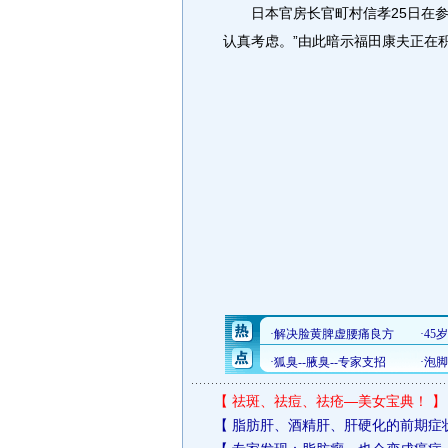
日本官房长官町村信孝25日在参
认真考虑。”由此暗示福田康夫正在
【
祛斑、祛痘、祛疮—美女宝典！
】
【
脂肪肝、酒精肝、肝硬化的前期症