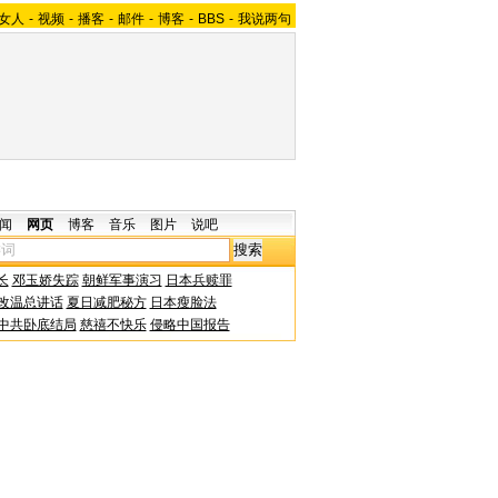
女人
-
视频
-
播客
-
邮件
-
博客
-
BBS
-
我说两句
闻
网页
博客
音乐
图片
说吧
长
邓玉娇失踪
朝鲜军事演习
日本兵赎罪
改温总讲话
夏日减肥秘方
日本瘦脸法
中共卧底结局
慈禧不快乐
侵略中国报告