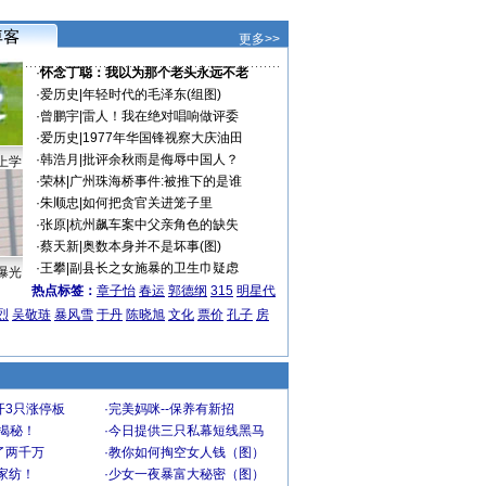
更多>>
·
怀念丁聪：我以为那个老头永远不老
·
爱历史
|
年轻时代的毛泽东(组图)
·
曾鹏宇
|
雷人！我在绝对唱响做评委
·
爱历史
|
1977年华国锋视察大庆油田
·
韩浩月
|
批评余秋雨是侮辱中国人？
上学
·
荣林
|
广州珠海桥事件:被推下的是谁
·
朱顺忠
|
如何把贪官关进笼子里
·
张原
|
杭州飙车案中父亲角色的缺失
·
蔡天新
|
奥数本身并不是坏事(图)
·
王攀
|
副县长之女施暴的卫生巾疑虑
曝光
热点标签：
章子怡
春运
郭德纲
315
明星代
烈
吴敬琏
暴风雪
于丹
陈晓旭
文化
票价
孔子
房
开3只涨停板
·
完美妈咪--保养有新招
大揭秘！
·
今日提供三只私幕短线黑马
了两千万
·
教你如何掏空女人钱（图）
家纺！
·
少女一夜暴富大秘密（图）