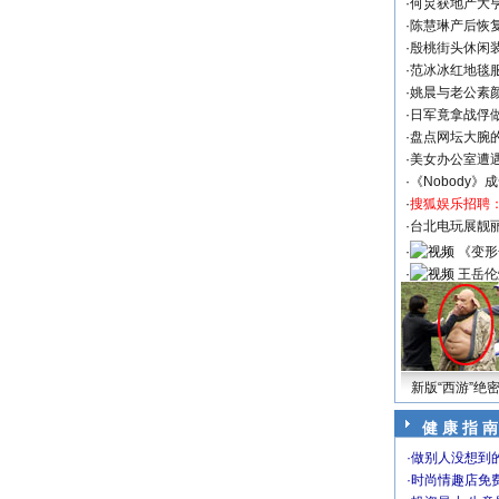
·
何炅获地产大亨
·
陈慧琳产后恢复
·
殷桃街头休闲装
·
范冰冰红地毯
·
姚晨与老公素
·
日军竟拿战俘
·
盘点网坛大腕
·
美女办公室遭
·
《Nobody》
·
搜狐娱乐招聘
·
台北电玩展靓丽S
·
《变形
·
王岳伦
新版“西游”绝
健 康 指 南
·
做别人没想到的
·
时尚情趣店免