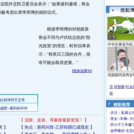
议院外交防卫委员会表示：“如果接到邀请，将会
积极考虑出席李明博的就职仪式。
根据李明博的对朝政策
将会不同与卢武铉总统的“阳
中学生乘直升机
光政策”的理念，町村信孝表
示：“韩美日三国的合作，很
有可能会取得进展。”
[
我来说两句
]
高圆圆同居男友
言
何智丽
叶永
价
精彩推荐
·
关注：私幕公
·
美女--丰胸--
【
湿疹、皮炎、荨麻疹最新发现！
】
·
穷小子三年赚
状
】
【
热点：新药问世-乙肝转阴已成现实
】
·
会呼吸的 生态