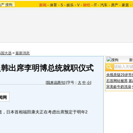
地产
搜狗
新闻
-
体育
-
S
-
娱乐
-
V
-
财经
-
IT
-
汽车
-
房产
-
家居
-
韩国大选
>
最新消息
新
赴韩出席李明博总统就职仪式
央视质疑29岁市
石首网站被黑
篡
[
我来说两句
] [字号：
大
中
小
]
宋美龄牛奶洗澡
闻网
道，日本首相福田康夫正在考虑出席预定于明年2
。