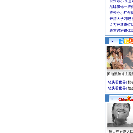
·
投资最小 生意
·
品牌服饰一折
·
投资办小厂年
·
开清大学习吧 
·
２万开新奇特
·
尊重遇难遗体
抓拍黑丝袜主题
镜头看世界
|
揭
镜头看世界
|
性
每天在吞别人