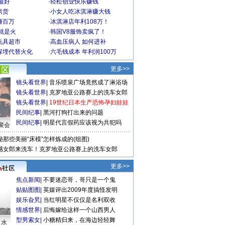
最好
·
轻松创业快乐赚钱
供货
·
小女人吃冰淇淋赚大钱
赚百万
·
冰淇淋店年利108万！
就是火
·
韩国V8服饰卖疯了！
玩具超市
·
高血压病人 如何进补
深埋代替火化
·
六毛钱成本 年利润100万
更多>>
镜头看世界
|
音乐喷泉广场竟然成了淋浴场
镜头看世界
|
克罗地亚公路赛上的洗车女郎
镜头看世界
|
19世纪日本生产恐怖孕妇娃娃
民间纪事
|
黑河打狗打出来的问题
民间纪事
|
明星代言假药应该视为共犯吗
聚会
秘那些美丽“床模”怎样炼成的(组图)
感女郎来洗车！克罗地亚公路赛上的洗车女郎
更多>>
焦点新闻
|
不要迷恋哥，哥只是一个鬼
贴贴图图
|
英媒评出2009年度搞怪发明
娱乐旮旯
|
当红明星不仅仅是名利双收
情感世界
|
后悔嫁给这样一个山西男人
型男索女
|
小糖精归来，在海边轻轻舞
口水