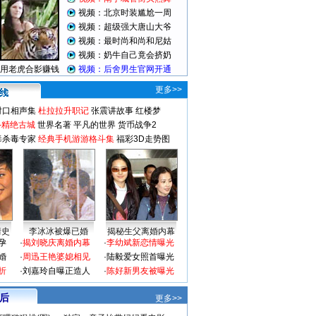
更多>>
对口相声集
杜拉拉升职记
张震讲故事
红楼梦
-精绝古城
世界名著
平凡的世界
货币战争2
毒杀毒专家
经典手机游游格斗集
福彩3D走势图
情史
李冰冰被爆已婚
揭秘生父离婚内幕
孕
·
揭刘晓庆离婚内幕
·
李幼斌新恋情曝光
婚
·
周迅王艳婆媳相见
·
陆毅爱女照首曝光
折
·
刘嘉玲自曝正造人
·
陈好新男友被曝光
 后
更多>>