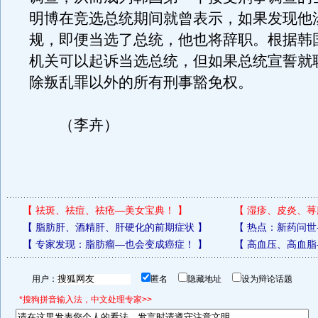
明博在竞选总统期间就曾表示，如果发现他
规，即便当选了总统，他也将辞职。根据韩
机关可以起诉当选总统，但如果总统宣誓就
除叛乱罪以外的所有刑事豁免权。
（李卉）
【
祛斑、祛痘、祛疮—美女宝典！
】
【
湿疹、皮炎、荨
【
脂肪肝、酒精肝、肝硬化的前期症状
】
【
热点：新药问世
【
专家发现：脂肪瘤—也会变成癌症！
】
【
高血压、高血脂
用户：
匿名
隐藏地址
设为辩论话题
*搜狗拼音输入法，中文处理专家>>