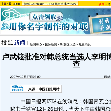
搜狐
ChinaRen
17173
焦点房地产
搜狗
新闻
-
体
新闻中心
>
国际新闻
>
07韩国大选
>
最新消息
卢武铉批准对韩总统当选人李明
查
2007年12月27日08:00
[
我来
来源：中国日报网站
中国日报网环球在线消息：韩国青瓦台
秘书千皓宣12月26日说，当天下午由韩国