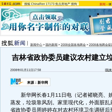
搜狐
ChinaRen
17173
焦点房地产
搜狗
新闻
-
体
新闻中心
>
国内新闻
>
2008全国各地两会
>
2008各地两会提
吉林省政协委员建议农村建立
2008年01月11日17:58
[
我来
来源：新华网
新华网长春1月11日电（记者褚晓亮、姚
蒸发，垃圾靠风刮。家里现代化，外面脏乱
省政协委员周婷婷在对农村环境卫生调研后