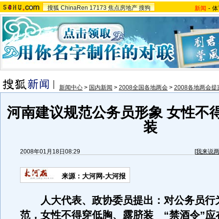
搜狐
ChinaRen
17173
焦点房地产
搜狗
新闻
-
体
新闻中心
>
国内新闻
>
2008全国各地两会
>
2008各地两会提
河南建议规范公务员形象 女性不
装
2008年01月18日08:29
[
我来说
来源：大河网-大河报
人大代表、政协委员提出：对公务员行
范，女性不得穿低胸、露脐装 “禁酒令”应