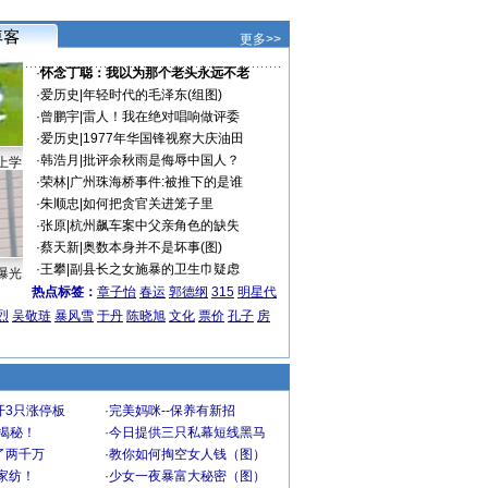
更多>>
·
怀念丁聪：我以为那个老头永远不老
·
爱历史
|
年轻时代的毛泽东(组图)
·
曾鹏宇
|
雷人！我在绝对唱响做评委
·
爱历史
|
1977年华国锋视察大庆油田
·
韩浩月
|
批评余秋雨是侮辱中国人？
上学
·
荣林
|
广州珠海桥事件:被推下的是谁
·
朱顺忠
|
如何把贪官关进笼子里
·
张原
|
杭州飙车案中父亲角色的缺失
·
蔡天新
|
奥数本身并不是坏事(图)
·
王攀
|
副县长之女施暴的卫生巾疑虑
曝光
热点标签：
章子怡
春运
郭德纲
315
明星代
烈
吴敬琏
暴风雪
于丹
陈晓旭
文化
票价
孔子
房
开3只涨停板
·
完美妈咪--保养有新招
大揭秘！
·
今日提供三只私幕短线黑马
了两千万
·
教你如何掏空女人钱（图）
家纺！
·
少女一夜暴富大秘密（图）