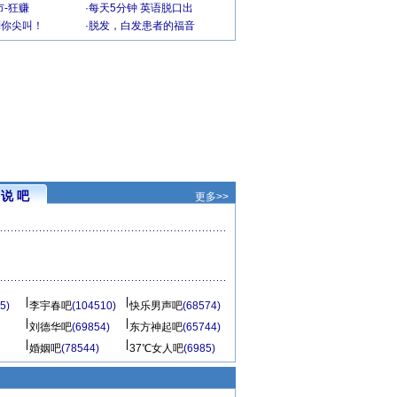
-狂赚
·
每天5分钟 英语脱口出
到你尖叫！
·
脱发，白发患者的福音
说 吧
更多>>
5)
李宇春吧
(104510)
快乐男声吧
(68574)
刘德华吧
(69854)
东方神起吧
(65744)
婚姻吧
(78544)
37℃女人吧
(6985)