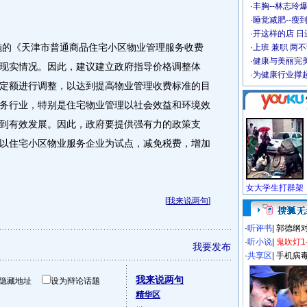
·
丰胸--林志玲
·
睡觉减肥--瘦到
·
开这样的店 日进
施的《天津市普通商品住宅小区物业管理服务收费
·
上班 兼职 两
·
健康与美丽完
现实情况。因此，建议建立政府指导价格调整体
·
为健康行业撑
定额进行调整，以达到提高物业管理收费标准的目
务行业，特别是住宅物业管理以社会效益和环境效
到有效发展。因此，政府要提供强有力的政策支
以住宅小区物业服务企业为试点，减免税费，增加
[
我来说两句
]
·
听评书
|
郭德纲
·
听小说
|
鬼吹灯1
我要发布
·
共享区
|
手机病
我来说两句
隐藏地址
设为辩论话题
精华区