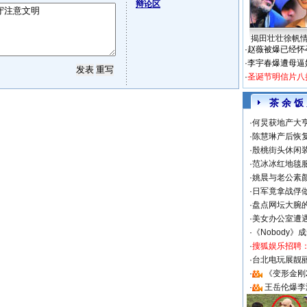
辩论区
揭田壮壮徐帆
·
赵薇被爆已经怀
·
李宇春爆遭母逼
·
圣诞节明信片八
茶 余 饭
·
何炅获地产大亨
·
陈慧琳产后恢复
·
殷桃街头休闲装
·
范冰冰红地毯
·
姚晨与老公素
·
日军竟拿战俘
·
盘点网坛大腕
·
美女办公室遭
·
《Nobody》
·
搜狐娱乐招聘
·
台北电玩展靓丽S
·
《变形金刚
·
王岳伦爆李