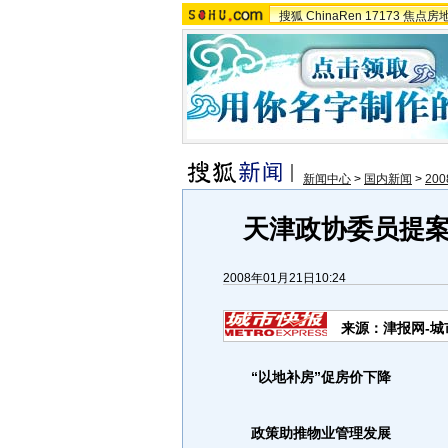
搜狐
ChinaRen
17173
焦点房
新闻中心
>
国内新闻
>
20
天津政协委员提案
2008年01月21日10:24
来源：津报网-城
“以地补房”促房价下降
政策助推物业管理发展