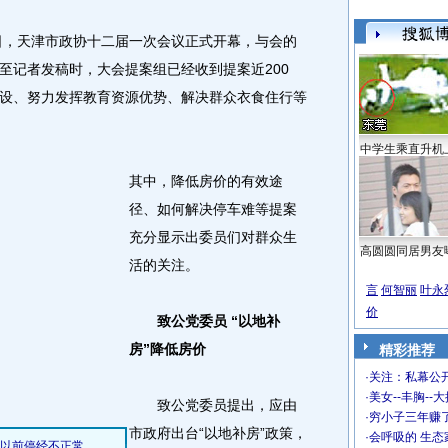
，天津市政协十二届一次会议正式开幕，与会的
至记者发稿时，大会提案组已经收到提案近200
设、努力发挥教育资源优势、解决群众衣食住行等
中学生乘直升机
其中，降低房价的有效途
径、如何解决停车难等提案
充分显示出委员们对群众生
高圆圆同居男友
活的关注。
言
何智丽
叶永
价
致公党委员 “以地补
房”降低房价
精彩推荐
·
关注：私幕公
·
美女--丰胸--
致公党委员提出，应由
·
穷小子三年赚
市政府出台“以地补房”政策，
·
会呼吸的 生态