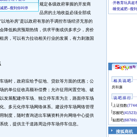
·
开教育玩具超市
规定各级政府掌握的开发商
·
睡觉减肥--瘦
品房的土地收益必须全部或
“以地补房”是以政府有形的手调控市场经济无形的
会降低购房预期热情，供求平衡或供多求少，房价
租房，可以有力拉动相关行业的发展，有力刺激国
系
场时，政府应给予征地、贷款等方面的优惠；公
相 关 说 吧
房和廉
场的单位征收高额补偿费；允许征用闲置空地、破
以发展配建停车场、独立停车库为主，路面停车场
说 吧 排 行
上证指数
(7744
化、多元化停车场网络体系。建设停车场网络管理
苏醒吧
(41523)
用制度，随时查询进出车辆资料并向网络中心提供
贴图吧
(68789)
系统，提供主干道路周边停车场停车信息。
搜狐商机