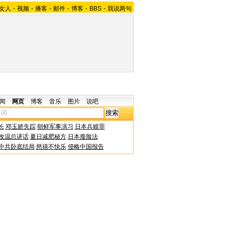
女人
-
视频
-
播客
-
邮件
-
博客
-
BBS
-
我说两句
闻
网页
博客
音乐
图片
说吧
长
邓玉娇失踪
朝鲜军事演习
日本兵赎罪
改温总讲话
夏日减肥秘方
日本瘦脸法
中共卧底结局
慈禧不快乐
侵略中国报告