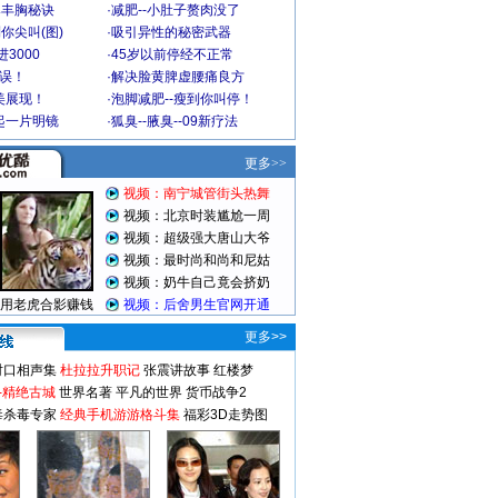
爆丰胸秘诀
·
减肥--小肚子赘肉没了
你尖叫(图)
·
吸引异性的秘密武器
3000
·
45岁以前停经不正常
不误！
·
解决脸黄脾虚腰痛良方
美展现！
·
泡脚减肥--瘦到你叫停！
起一片明镜
·
狐臭--腋臭--09新疗法
更多>>
对口相声集
杜拉拉升职记
张震讲故事
红楼梦
-精绝古城
世界名著
平凡的世界
货币战争2
毒杀毒专家
经典手机游游格斗集
福彩3D走势图