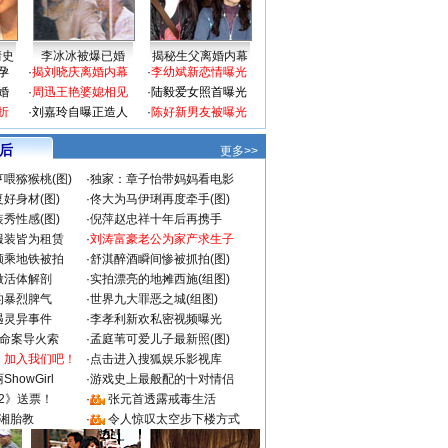
情史
李冰冰被爆已婚
揭秘生父离婚内幕
孕
·
揭刘晓庆离婚内幕
·
李幼斌新恋情曝光
婚
·
周迅王艳婆媳相见
·
陆毅爱女照首曝光
折
·
刘嘉玲自曝正造人
·
陈好新男友被曝光
 后
更多>>
喂猕猴桃(图)
·
独家：章子怡带妈妈看电影
好身材(图)
·
佟大为马伊琍再度牵手(图)
秀性感(图)
·
倪萍赵忠祥十年后再携手
服装皆为租赁
·
刘涛富豪老公为家产求生子
颜乘地铁被拍
·
舒淇醉酒瞬间惨被抓拍(图)
做活体解剖
·
实拍漂亮的地摊西施(组图)
的暴烈脾气
·
世界九大罪恶之城(组图)
遇灵异事件
·
李孝利新欢私密视频曝光
成命案导火索
·
孟庭苇可爱儿子最新照(图)
：加入我们吧！
·
点击进入搜狐娱乐影视库
howGirl
·
游戏史上最般配的十对情侣
2》送票！
·
张元首透露戒毒生活
湘胎教
·
令人惊叹太空步下楼方式