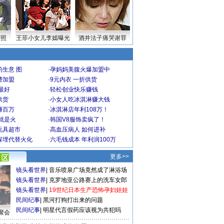
密照
王菲小女儿李嫣曝光
酒井法子痛哭谢罪
生意 图
·
孕妈妈美腹火爆加盟中
费加盟
·
9元内衣 一折供货
最好
·
轻松创业快乐赚钱
供货
·
小女人吃冰淇淋赚大钱
赚百万
·
冰淇淋店年利108万！
就是火
·
韩国V8服饰卖疯了！
玩具超市
·
高血压病人 如何进补
深埋代替火化
·
六毛钱成本 年利润100万
更多>>
镜头看世界
|
音乐喷泉广场竟然成了淋浴场
镜头看世界
|
克罗地亚公路赛上的洗车女郎
镜头看世界
|
19世纪日本生产恐怖孕妇娃娃
民间纪事
|
黑河打狗打出来的问题
民间纪事
|
明星代言假药应该视为共犯吗
聚会