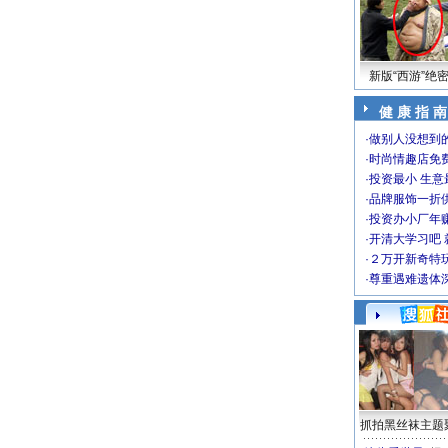
新版“西游”绝
健 康 指 南
·
做别人没想到的
·
时尚情趣店免
·
投资最小 生意
·
品牌服饰一折
·
投资办小厂年
·
开清大学习吧 
·
２万开新奇特
·
尊重遇难遗体
抓拍黑丝袜主题