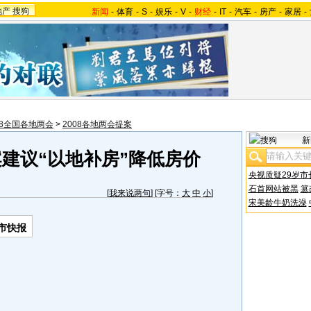
地产
搜狗
新闻
-
体育
-
S
-
娱乐
-
V
-
财经
-
IT
-
汽车
-
房产
-
家居
-
08全国各地两会
>
2008各地两会提案
新
建议“以地补房”降低房价
央视质疑29岁市
石首网站被黑
篡
[
我来说两句
] [字号：
大
中
小
]
宋美龄牛奶洗澡
市快报