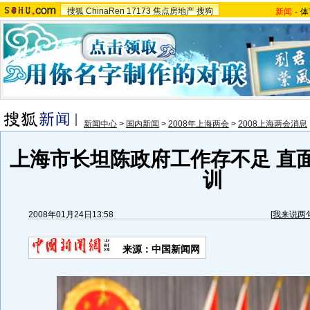
搜狐
ChinaRen
17173
焦点房地产
搜狗
新闻
-
体
新闻中心
>
国内新闻
>
2008年上海两会
>
2008上海两会消息
上海市长坦陈政府工作存不足 直
训
2008年01月24日13:58
[
我来说两
来源：中国新闻网