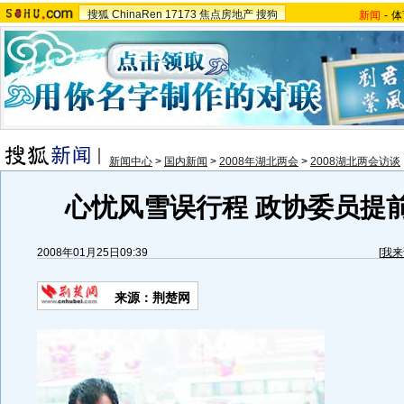
搜狐
ChinaRen
17173
焦点房地产
搜狗
新闻
-
体
新闻中心
>
国内新闻
>
2008年湖北两会
>
2008湖北两会访谈
心忧风雪误行程 政协委员提
2008年01月25日09:39
[
我来
来源：荆楚网