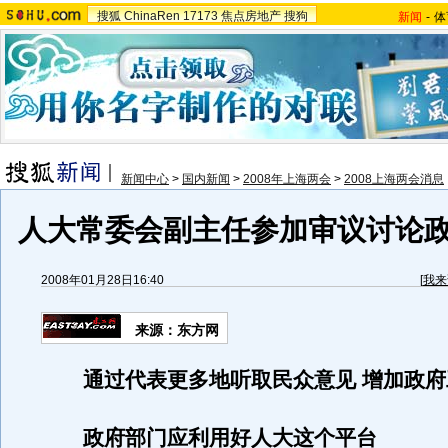
搜狐
ChinaRen
17173
焦点房地产
搜狗
新闻
-
体
新闻中心
>
国内新闻
>
2008年上海两会
>
2008上海两会消息
人大常委会副主任参加审议讨论
2008年01月28日16:40
[
我来
来源：东方网
通过代表更多地听取民众意见 增加政
政府部门应利用好人大这个平台