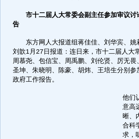
市十二届人大常委会副主任参加审议讨
告
东方网人大报道组蒋佳佳、刘华宾、姚
刘歆1月27日报道：连日来，市十二届人大
周慕尧、包信宝、周禹鹏、刘伦贤、厉无畏
圣坤、朱晓明、陈豪、胡炜、王培生分别参
政府工作报告。
他们
意高
晰、
合科
求，