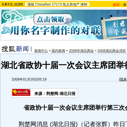
搜狐
ChinaRen
17173
焦点房地产
搜狗
新闻
-
体
新闻中心
>
国内新闻
>
2008年湖北两会
>
2008湖北两会消息
湖北省政协十届一次会议主席团举
2008年01月29日05:19
[
我来
来源：荆楚网-湖北日报
省政协十届一次会议主席团举行第三次
荆楚网消息 (湖北日报)（记者张辉）昨日