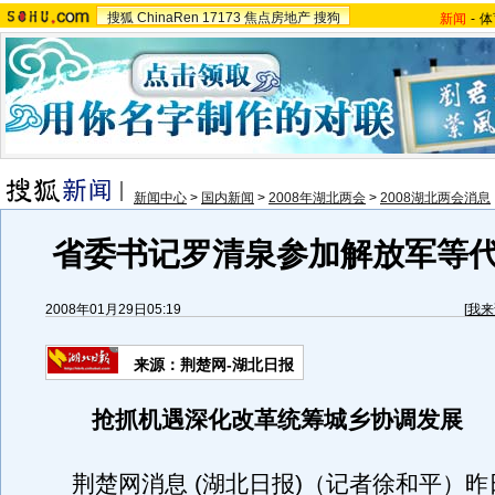
搜狐
ChinaRen
17173
焦点房地产
搜狗
新闻
-
体
新闻中心
>
国内新闻
>
2008年湖北两会
>
2008湖北两会消息
省委书记罗清泉参加解放军等
2008年01月29日05:19
[
我来
来源：荆楚网-湖北日报
抢抓机遇深化改革统筹城乡协调发展
荆楚网消息 (湖北日报)（记者徐和平）昨