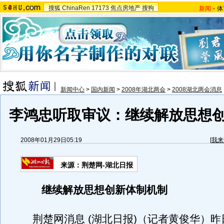
搜狐
ChinaRen
17173
焦点房地产
搜狗
新闻
-
体
新闻中心
>
国内新闻
>
2008年湖北两会
>
2008湖北两会消息
李鸿忠听取审议：继续解放思想
2008年01月29日05:19
[
我来
来源：荆楚网-湖北日报
继续解放思想创新体制机制
荆楚网消息 (湖北日报)（记者黄俊华）昨