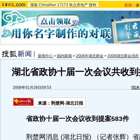
搜狐
ChinaRen
17173
焦点房地产
搜狗
新闻
-
体
新闻中心
>
国内新闻
>
2008年湖北两会
>
2008湖北两会消息
湖北省政协十届一次会议共收到提
2008年01月29日09:53
[
我来
来源：荆楚网-湖北日报
省政协十届一次会议收到提案583件
荆楚网消息 (湖北日报) （记者张辉）