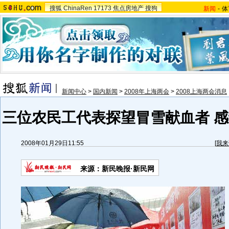
搜狐
ChinaRen
17173
焦点房地产
搜狗
新闻
-
体
新闻中心
>
国内新闻
>
2008年上海两会
>
2008上海两会消息
三位农民工代表探望冒雪献血者 感
2008年01月29日11:55
[
我来
来源：新民晚报·新民网