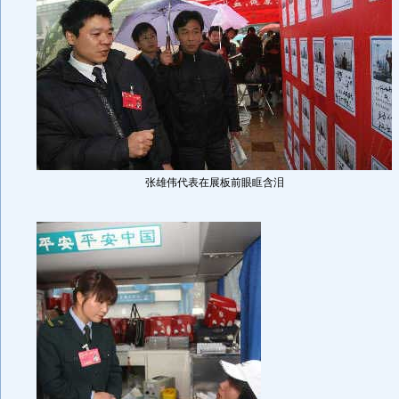
张雄伟代表在展板前眼眶含泪