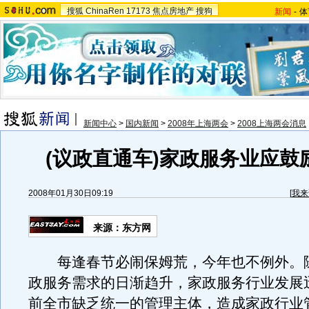
搜狐
ChinaRen
17173
焦点房地产
搜狗
新闻
-
体
新闻中心
>
国内新闻
>
2008年上海两会
>
2008上海两会消息
(议政直通车)家政服务业应鼓
2008年01月30日09:19
[
我来
来源：东方网
每逢春节必闹保姆荒，今年也不例外。
政服务需求的日渐趋升，家政服务行业发展
前全市缺乏统一的管理主体，造成家政行业