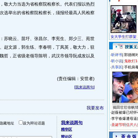
，敬大力当选为省检察院检察长。代表们报以热烈
次选举出的省检察院检察长，须报经最高人民检察
苏晓云、苗圩、张昌尔、李宪生、郑少三、苑世
、赵文源，郭生练、李春明，丁凤英，敬大力，驻
·
听评书
|
郭德纲
魏哲，正省级老领导陈明，武汉市领导阮成发以及
·
听小说
|
鬼吹灯1
·
共享区
|
手机病
(责任编辑：安世者)
[
我来说两句
]
我要发布
揭田壮壮徐帆
·
赵薇被爆已经怀
·
李宇春爆遭母逼
我来说两句
隐藏地址
设为辩论话题
·
圣诞节明信片八
精华区
茶 余 饭
辩论区