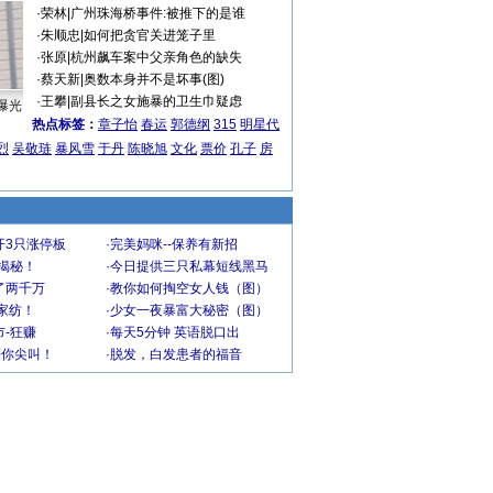
·
荣林
|
广州珠海桥事件:被推下的是谁
·
朱顺忠
|
如何把贪官关进笼子里
·
张原
|
杭州飙车案中父亲角色的缺失
·
蔡天新
|
奥数本身并不是坏事(图)
·
王攀
|
副县长之女施暴的卫生巾疑虑
曝光
热点标签：
章子怡
春运
郭德纲
315
明星代
烈
吴敬琏
暴风雪
于丹
陈晓旭
文化
票价
孔子
房
开3只涨停板
·
完美妈咪--保养有新招
大揭秘！
·
今日提供三只私幕短线黑马
了两千万
·
教你如何掏空女人钱（图）
家纺！
·
少女一夜暴富大秘密（图）
-狂赚
·
每天5分钟 英语脱口出
到你尖叫！
·
脱发，白发患者的福音