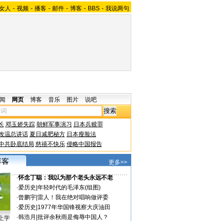
女人
-
视频
-
播客
-
邮件
-
博客
-
BBS
-
我说两句
闻
网页
博客
音乐
图片
说吧
长
邓玉娇失踪
朝鲜军事演习
日本兵赎罪
改温总讲话
夏日减肥秘方
日本瘦脸法
中共卧底结局
慈禧不快乐
侵略中国报告
更多>>
·
怀念丁聪：我以为那个老头永远不老
·
爱历史
|
年轻时代的毛泽东(组图)
·
曾鹏宇
|
雷人！我在绝对唱响做评委
·
爱历史
|
1977年华国锋视察大庆油田
·
韩浩月
|
批评余秋雨是侮辱中国人？
上学