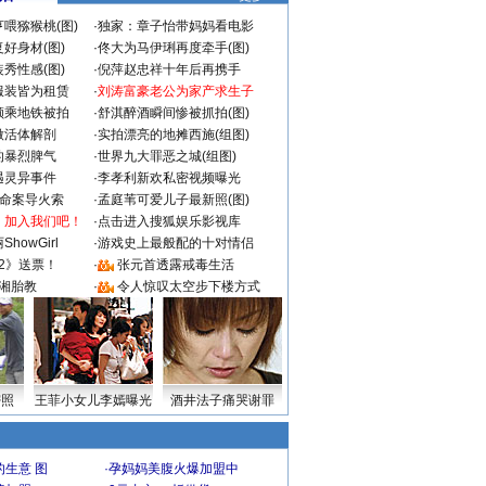
喂猕猴桃(图)
·
独家：章子怡带妈妈看电影
好身材(图)
·
佟大为马伊琍再度牵手(图)
秀性感(图)
·
倪萍赵忠祥十年后再携手
服装皆为租赁
·
刘涛富豪老公为家产求生子
颜乘地铁被拍
·
舒淇醉酒瞬间惨被抓拍(图)
做活体解剖
·
实拍漂亮的地摊西施(组图)
的暴烈脾气
·
世界九大罪恶之城(组图)
遇灵异事件
·
李孝利新欢私密视频曝光
成命案导火索
·
孟庭苇可爱儿子最新照(图)
：加入我们吧！
·
点击进入搜狐娱乐影视库
howGirl
·
游戏史上最般配的十对情侣
2》送票！
·
张元首透露戒毒生活
湘胎教
·
令人惊叹太空步下楼方式
密照
王菲小女儿李嫣曝光
酒井法子痛哭谢罪
生意 图
·
孕妈妈美腹火爆加盟中