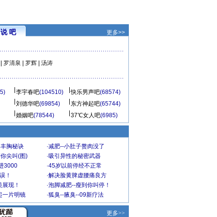
说 吧
更多>>
|
罗清泉
|
罗辉
|
汤涛
5)
李宇春吧
(104510)
快乐男声吧
(68574)
刘德华吧
(69854)
东方神起吧
(65744)
婚姻吧
(78544)
37℃女人吧
(6985)
爆丰胸秘诀
·
减肥--小肚子赘肉没了
你尖叫(图)
·
吸引异性的秘密武器
3000
·
45岁以前停经不正常
不误！
·
解决脸黄脾虚腰痛良方
美展现！
·
泡脚减肥--瘦到你叫停！
起一片明镜
·
狐臭--腋臭--09新疗法