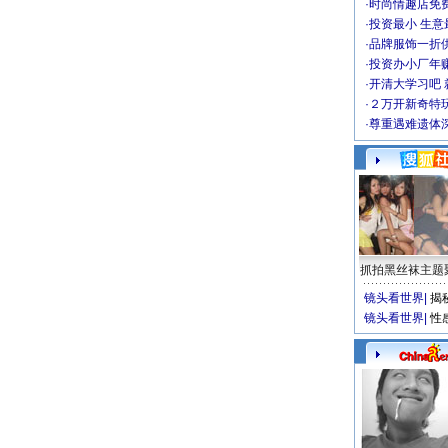
·
时尚情趣店免
·
投资最小 生意
·
品牌服饰一折
·
投资办小厂年
·
开清大学习吧 
·
２万开新奇特
·
尊重遇难遗体
抓拍黑丝袜主题
镜头看世界
|
揭
镜头看世界
|
性