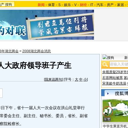
地产
搜狗
新闻
-
体育
-
S
-
娱乐
-
V
-
财经
-
IT
-
汽车
-
房产
-
家居
-
08年湖北两会
>
2008湖北两会消息
新
人大政府领导班子产生
央视质疑29岁市
石首网站被黑
篡
[
我来说两句
] [字号：
大
中
小
]
宋美龄牛奶洗澡
日下午，省十一届人大一次会议在洪山礼堂举行
常委会主任、副主任、秘书长、委员，省长、副省
察院检察长。
中学生乘直升机