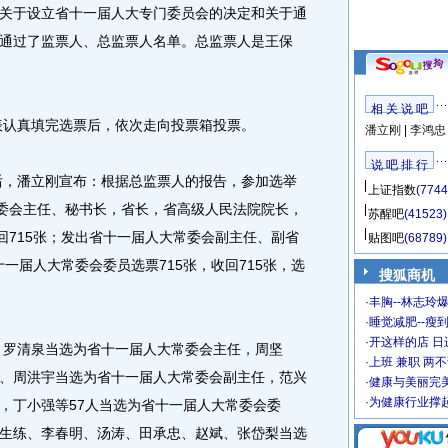
于设立省十一届人大专门委员会的决定和关于通
通过了监票人、总监票人名单。总监票人是王保
相 关 说 吧
表认真填完选票后，依次走向投票箱投票。
潘立刚
|
李鸿忠
说 吧 排 行
后，潘立刚宣布：根据总监票人的报告，参加选举
上证指数
(7744
常委会主任、秘书长，省长，省高级人民法院院长，
苏醒吧
(41523)
回715张；发出省十一届人大常委会副主任、副省
贴图吧
(68789)
十一届人大常委会委员选票715张，收回715张，选
搜狐商机
·
丰胸--林志玲
·
睡觉减肥--瘦到
·
开这样的店 日进
：罗清泉当选为省十一届人大常委会主任，周坚
·
上班 兼职 两
、周洪宇当选为省十一届人大常委会副主任，范兴
·
健康与美丽完
·
为健康行业撑
，丁小强等57人当选为省十一届人大常委会委
生练、李春明、汤涛、田承忠、赵斌、张岱梨当选