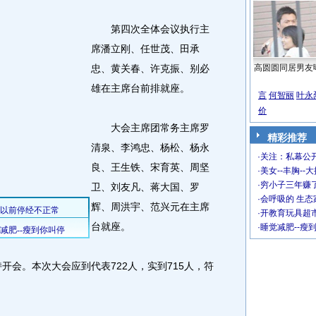
第四次全体会议执行主
席潘立刚、任世茂、田承
忠、黄关春、许克振、别必
高圆圆同居男友
雄在主席台前排就座。
言
何智丽
叶永
价
大会主席团常务主席罗
精彩推荐
清泉、李鸿忠、杨松、杨永
·
关注：私幕公
良、王生铁、宋育英、周坚
·
美女--丰胸--
·
穷小子三年赚
卫、刘友凡、蒋大国、罗
·
会呼吸的 生态
辉、周洪宇、范兴元在主席
·
开教育玩具超市
台就座。
·
睡觉减肥--瘦
会。本次大会应到代表722人，实到715人，符