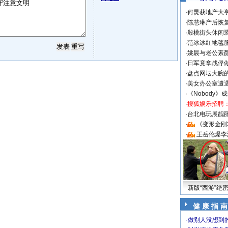
·
何炅获地产大亨
·
陈慧琳产后恢复
·
殷桃街头休闲装
·
范冰冰红地毯
·
姚晨与老公素
·
日军竟拿战俘
·
盘点网坛大腕
·
美女办公室遭
·
《Nobody》
·
搜狐娱乐招聘
·
台北电玩展靓丽S
·
《变形金刚
·
王岳伦爆李
新版“西游”绝
健 康 指 南
·
做别人没想到的