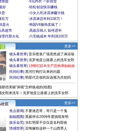
费加盟
·
9元内衣 一折供货
最好
·
轻松创业快乐赚钱
供货
·
小女人吃冰淇淋赚大钱
赚百万
·
冰淇淋店年利108万！
就是火
·
韩国V8服饰卖疯了！
玩具超市
·
高血压病人 如何进补
深埋代替火化
·
六毛钱成本 年利润100万
更多>>
镜头看世界
|
音乐喷泉广场竟然成了淋浴场
镜头看世界
|
克罗地亚公路赛上的洗车女郎
镜头看世界
|
19世纪日本生产恐怖孕妇娃娃
民间纪事
|
黑河打狗打出来的问题
民间纪事
|
明星代言假药应该视为共犯吗
聚会
秘那些美丽“床模”怎样炼成的(组图)
感女郎来洗车！克罗地亚公路赛上的洗车女郎
更多>>
焦点新闻
|
不要迷恋哥，哥只是一个鬼
贴贴图图
|
英媒评出2009年度搞怪发明
娱乐旮旯
|
当红明星不仅仅是名利双收
情感世界
|
后悔嫁给这样一个山西男人