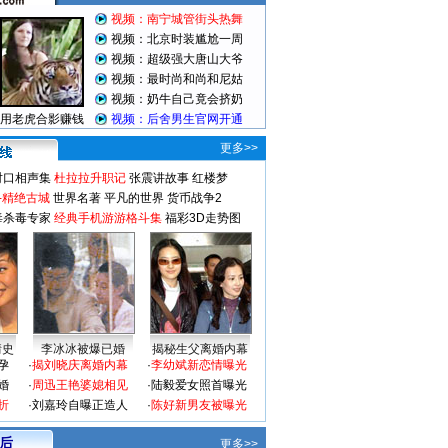
更多>>
对口相声集
杜拉拉升职记
张震讲故事
红楼梦
-精绝古城
世界名著
平凡的世界
货币战争2
毒杀毒专家
经典手机游游格斗集
福彩3D走势图
情史
李冰冰被爆已婚
揭秘生父离婚内幕
孕
·
揭刘晓庆离婚内幕
·
李幼斌新恋情曝光
婚
·
周迅王艳婆媳相见
·
陆毅爱女照首曝光
折
·
刘嘉玲自曝正造人
·
陈好新男友被曝光
 后
更多>>