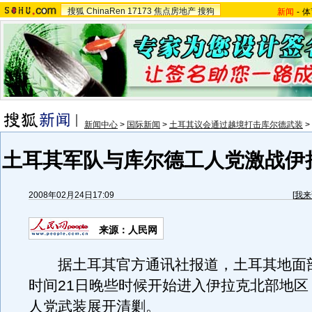
搜狐
ChinaRen
17173
焦点房地产
搜狗
新闻
-
体
新闻中心
>
国际新闻
>
土耳其议会通过越境打击库尔德武装
>
土耳其军队与库尔德工人党激战伊
2008年02月24日17:09
[
我来
来源：人民网
据土耳其官方通讯社报道，土耳其地面
时间21日晚些时候开始进入伊拉克北部地区
人党武装展开清剿。