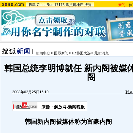
搜狐
ChinaRen
17173
焦点房地产
搜狗
新闻
-
体
新闻中心
>
国际新闻
>
07韩国大选
>
最新消息
韩国总统李明博就任 新内阁被媒
阁
2008年02月25日15:10
[
我来
来源：解放网-新闻晚报
韩国新内阁被媒体称为富豪内阁