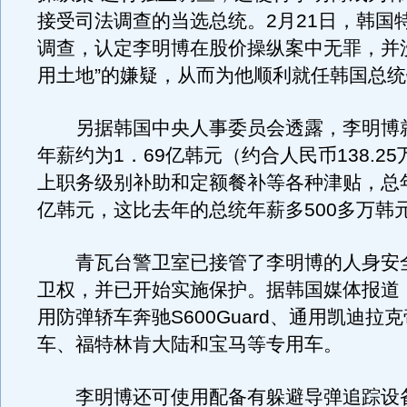
接受司法调查的当选总统。2月21日，韩国
调查，认定李明博在股价操纵案中无罪，并
用土地”的嫌疑，从而为他顺利就任韩国总
另据韩国中央人事委员会透露，李明博
年薪约为1．69亿韩元（约合人民币138.2
上职务级别补助和定额餐补等各种津贴，总
亿韩元，这比去年的总统年薪多500多万韩
青瓦台警卫室已接管了李明博的人身安
卫权，并已开始实施保护。据韩国媒体报道
用防弹轿车奔驰S600Guard、通用凯迪拉
车、福特林肯大陆和宝马等专用车。
李明博还可使用配备有躲避导弹追踪设