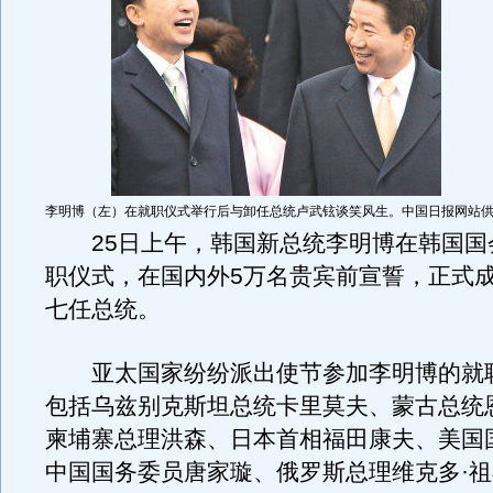
李明博（左）在就职仪式举行后与卸任总统卢武铉谈笑风生。中国日报网站
25日上午，韩国新总统李明博在韩国国
职仪式，在国内外5万名贵宾前宣誓，正式
七任总统。
亚太国家纷纷派出使节参加李明博的就
包括乌兹别克斯坦总统卡里莫夫、蒙古总统
柬埔寨总理洪森、日本首相福田康夫、美国
中国国务委员唐家璇、俄罗斯总理维克多·