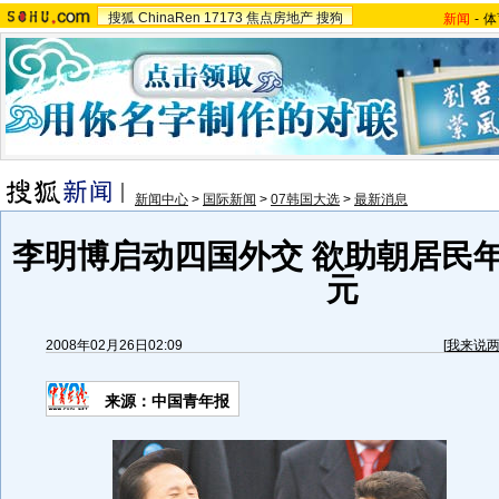
搜狐
ChinaRen
17173
焦点房地产
搜狗
新闻
-
体
新闻中心
>
国际新闻
>
07韩国大选
>
最新消息
李明博启动四国外交 欲助朝居民年
元
2008年02月26日02:09
[
我来说
来源：中国青年报