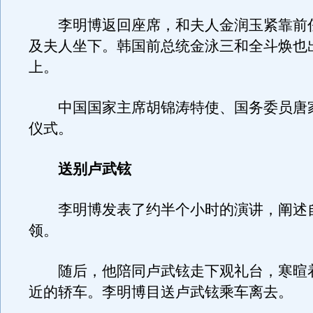
李明博返回座席，和夫人金润玉紧靠前
及夫人坐下。韩国前总统金泳三和全斗焕也
上。
中国国家主席胡锦涛特使、国务委员唐
仪式。
送别卢武铉
李明博发表了约半个小时的演讲，阐述
领。
随后，他陪同卢武铉走下观礼台，寒暄
近的轿车。李明博目送卢武铉乘车离去。