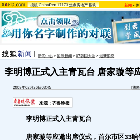
搜狐
ChinaRen
17173
焦点房地产
搜狗
新闻
-
体
新闻中心
>
国际新闻
>
07韩国大选
>
最新消息
李明博正式入主青瓦台 唐家璇等
2008年02月26日03:45
[
我来
来源：齐鲁晚报
李明博正式入主青瓦台
唐家璇等应邀出席仪式，首尔市区33响