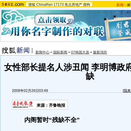
搜狐
ChinaRen
17173
焦点房地产
搜狗
新闻
-
体
新闻中心
>
国际新闻
>
07韩国大选
>
最新消息
女性部长提名人涉丑闻 李明博政
缺
2008年02月26日03:49
[
我来
来源：齐鲁晚报
内阁暂时“残缺不全”