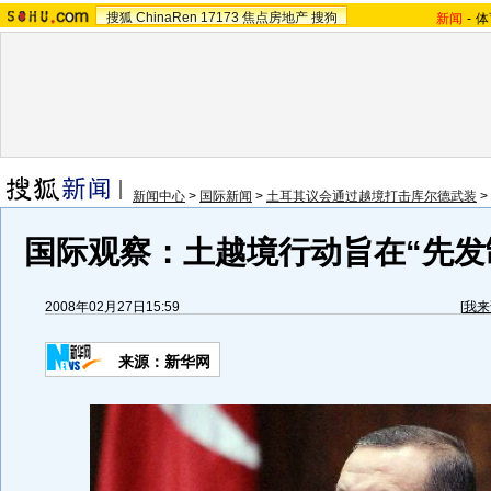
搜狐
ChinaRen
17173
焦点房地产
搜狗
新闻
-
体
新闻中心
>
国际新闻
>
土耳其议会通过越境打击库尔德武装
>
国际观察：土越境行动旨在“先发制
2008年02月27日15:59
[
我来
来源：新华网