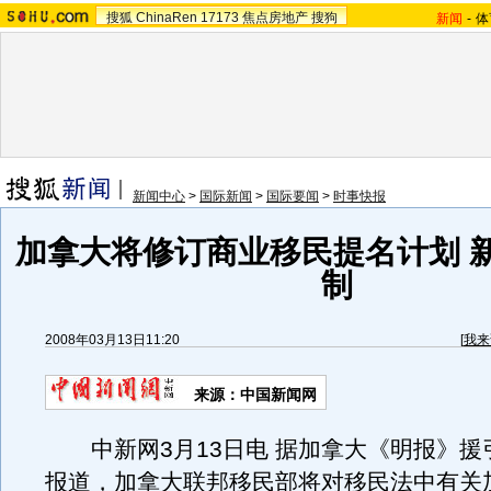
搜狐
ChinaRen
17173
焦点房地产
搜狗
新闻
-
体
新闻中心
>
国际新闻
>
国际要闻
>
时事快报
加拿大将修订商业移民提名计划 
制
2008年03月13日11:20
[
我来
来源：中国新闻网
中新网3月13日电 据加拿大《明报》援
报道，加拿大联邦移民部将对移民法中有关