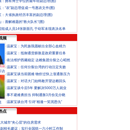
强：拥有博士学位的最年轻副总理(图)
玉：“农”副总理促成一号惠农文件(图)
江：大省执政经历丰富的副总理(图)
：善解难题的“救火队长”(图)
院组成人员14张新面孔 于幼军未现表决名单
视频
·
温家宝：为民族我愿献出全部心血精力
·
温家宝：抵御通货膨胀是政府重要任务
·
依法维护西藏稳定 达赖集团分裂之心昭然
·
温家宝：任何分裂台湾的行动注定失败
采访
·
温家宝谈当前困难 物价过快上涨通胀压力
·
温家宝：对话大门始终敞开望达赖回头
·
温家宝谈今后5年 要解决5000万人就业
·
事不避难勇担当 抑制通胀3月份见分晓
·
温家宝谈台湾 引诗“相逢一笑泯恩仇”
话
热点
大城市“夹心层”的住房需求
学副校长建议：实行全国统一六小时工作制