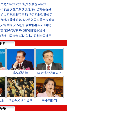
员财产申报立法 官员亲属也应申报
大代表建议在广深试点允许引进外籍保姆
扩大贿赂对象范围 取消受贿罪数额规定
人代吁将香港研究机构纳入国家重点实验室
人均里程仅55毫米 在世界排名200(图)
高 “两会”汽车界代表紧盯节能减排
员呼吁：医保卡应取消地方限制全国通用
图片
温总理表情
李克强在记者会上
现场
记者争相举手提问
吴小莉提问
合作