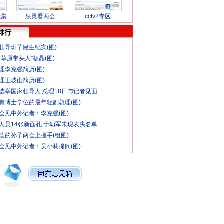
征集
泉灵看两会
cctv2专区
排行
领导班子诞生纪实(图)
草原带头人”杨晶(图)
理李克强简历(图)
理王岐山简历(图)
选举国家领导人 总理18日与记者见面
有博士学位的最年轻副总理(图)
会见中外记者：李克强(图)
人员14张新面孔 于幼军未现表决名单
德的孙子两会上握手(组图)
会见中外记者：吴小莉提问(图)