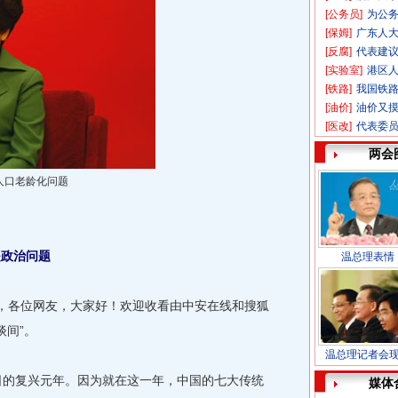
[公务员]
为公务
[保姆]
广东人
[反腐]
代表建议
[实验室]
港区
[铁路]
我国铁路
[油价]
油价又摸
[医改]
代表委
两会
人口老龄化问题
是政治问题
温总理表情
，各位网友，大家好！欢迎收看由中安在线和搜狐
谈间”。
温总理记者会
日的复兴元年。因为就在这一年，中国的七大传统
媒体