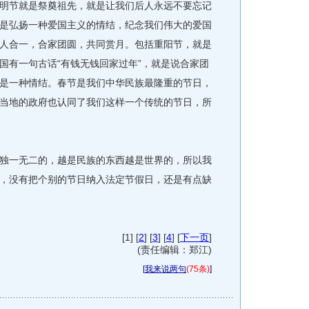
明节就是祭奠祖先，就是让我们后人永远不要忘记
是弘扬一种爱国主义的情结，纪念我们伟大的爱国
人合一，合家团圆，共同赏月。包括重阳节，就是
国有一句古话“有钱无钱回家过年”，就是说合家团
是一种情结。春节是我们中华民族最隆重的节日，
当地的政府也认同了我们这样一个传统的节日，所
一无二的，越是民族的东西越是世界的，所以我
，没有把个别的节日纳入法定节假日，还是有点缺
[1] [
2
] [
3
] [
4
] [
下一页
]
(责任编辑：郑江)
[
我来说两句
(75条)
]