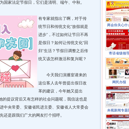
为国家法定节假日，它们是清明、端午、中秋。
有专家就指出了啊，对于传
两会你关心什
统节日和传统文化“放假就是
进步”，不过如何让节日不再
是假日？如何让传统文化“回
归”生活？节假日调整之后传
寄语省级领
统又该怎样激活和复兴呢？
今天我们演播室请来的
网民办报
这位客人去年曾提出假日改
革的建议，今年她又提出
在她的提议背后又有怎样的社会问题呢，我信这也是
进中央常委、安徽省民进主委、安徽省人大常委会
央视新闻专题
先还是跟我们广大的网友打个招呼。