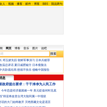
女人
-
视频
-
播客
-
邮件
-
博客
-
BBS
-
我说两句
闻
网页
博客
音乐
图片
说吧
长
邓玉娇失踪
朝鲜军事演习
日本兵赎罪
改温总讲话
夏日减肥秘方
日本瘦脸法
中共卧底结局
慈禧不快乐
侵略中国报告
消息
新政府提出要求：干干净净为人民工作
：今年恐是经济最困难一年
美元贬值何时见底
公投”得逞将改变台湾大陆同属一中现状
对话的大门始终敞开
灭绝西藏文化是谎言