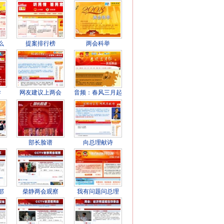
么
提案排行榜
两会科举
导
网友建议上两会
音频：春风三月起
部长脸谱
向总理献诗
部
柴静两会观察
我有问题问总理