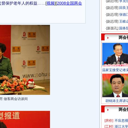
·[副总理]
李克
监督保护老年人的权益
……
[
视频
][
2008全国两会
·[副总理]
回良
·[副总理]
张德
·[副总理]
王岐山
·[新面孔]
国务
两会
温家宝接受记者
芳 做客两会访谈间
胡锦涛主席讲
两会
[房价]
不应忽视
[工时]
浙江大