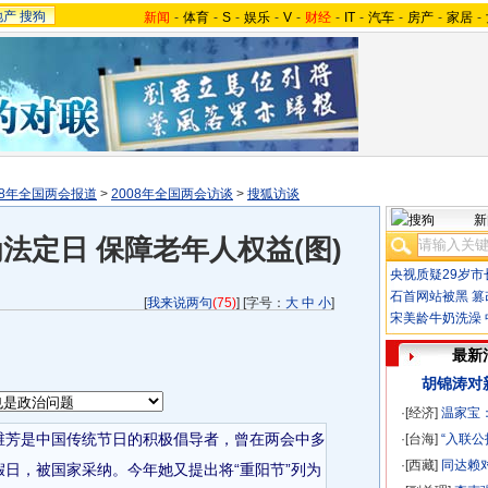
地产
搜狗
新闻
-
体育
-
S
-
娱乐
-
V
-
财经
-
IT
-
汽车
-
房产
-
家居
-
08年全国两会报道
>
2008年全国两会访谈
>
搜狐访谈
新
法定日 保障老年人权益(图)
央视质疑29岁市
石首网站被黑
篡
[
我来说两句
(75)
] [字号：
大
中
小
]
宋美龄牛奶洗澡
最新
胡锦涛对
·[经济]
温家宝
维芳是中国传统节日的积极倡导者，曾在两会中多
·[台海]
“入联
·[西藏]
同达赖
日，被国家采纳。今年她又提出将“重阳节”列为