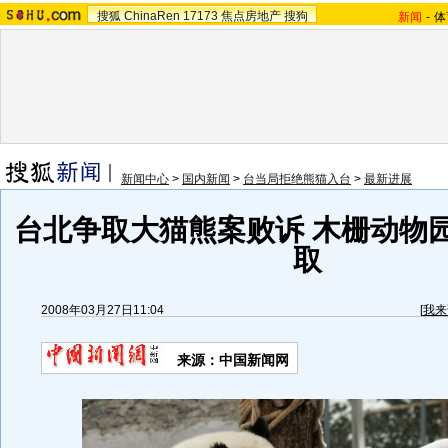
搜狐
ChinaRen
17173
焦点房地产
搜狗
新闻
-
体
新闻中心
>
国内新闻
>
台当局拒绝熊猫入台
>
最新进展
台北争取大猫熊案败诉 木栅动物
取
2008年03月27日11:04
[
我来
来源：中国新闻网