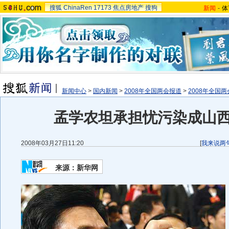
搜狐
ChinaRen
17173
焦点房地产
搜狗
新闻
-
体
新闻中心
>
国内新闻
>
2008年全国两会报道
>
2008年全国
孟学农坦承担忧污染成山
2008年03月27日11:20
[
我来说两
来源：新华网