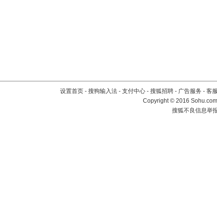
设置首页
-
搜狗输入法
-
支付中心
-
搜狐招聘
-
广告服务
-
客
Copyright
©
2016 Sohu.com 
搜狐不良信息举