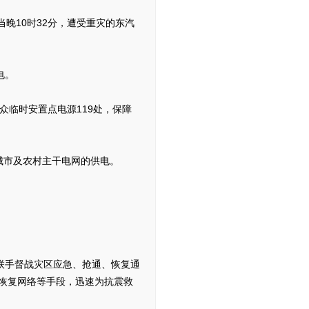
晚10时32分，遭受重灾的东汽
电。
临时安置点电源119处，保障
城市及农村主干电网的供电。
联手督战灾区应急、抢通、恢复通
恢复网络等手段，迅速为抗震救