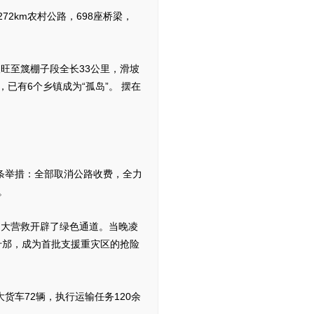
2km农村公路，698座桥梁，
旺至篾棚子段全长33公里，滑坡
已有6个乡镇成为“孤岛”。 摆在
条举措：全部取消公路收费，全力
。
大营救开辟了绿色通道。当晚凌
什邡，成为首批支援重灾区的抢险
车72辆，执行运输任务120余