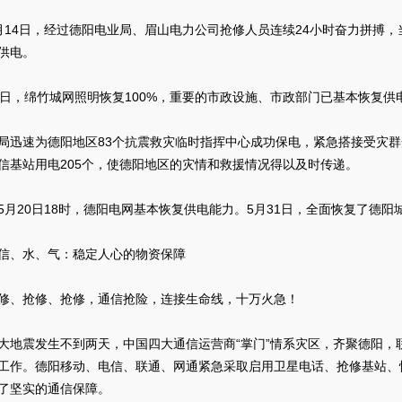
4日，经过德阳电业局、眉山电力公司抢修人员连续24小时奋力拼搏，当
供电。
，绵竹城网照明恢复100%，重要的市政设施、市政部门已基本恢复供
速为德阳地区83个抗震救灾临时指挥中心成功保电，紧急搭接受灾群众
信基站用电205个，使德阳地区的灾情和救援情况得以及时传递。
20日18时，德阳电网基本恢复供电能力。5月31日，全面恢复了德阳
、水、气：稳定人心的物资保障
、抢修、抢修，通信抢险，连接生命线，十万火急！
震发生不到两天，中国四大通信运营商“掌门”情系灾区，齐聚德阳，
工作。德阳移动、电信、联通、网通紧急采取启用卫星电话、抢修基站、
了坚实的通信保障。