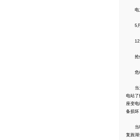
电力
5月1
12日
抢修
危机当
当天1
电站了
座变电
备损坏
当晚2
复旌湖