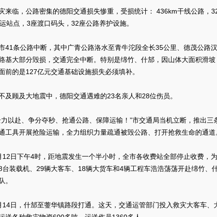
临，公路密集的德阳交通损失惨重，受损统计： 436km干线公路，327
客运站点，3座渡口码头，32座公路养护设施。
1条公路中断，其中广青公路洛水至青牛沱段全长35公里、德茂公路汉
路基大部分毁损，交通完全中断。特别是绵竹、什邡，因山体大面积滑坡，
面前的是127亿元交通基础设施损失必须填补。
顾及大地震中，德阳交通遇难的23名亲人和28位伤员。
以赴、争分夺秒、抢通公路、保障运输！”市交通局当机立断，推出三
通工具开展抢险运输，全力组织力量疏通被毁公路、打开抢救生命的通道
2日下午4时，距地震发生一个半小时，全市各收费站全部停止收费，为
8台装载机、29辆大客车、18辆大货车和4辆工程车浩浩荡荡开赴绵竹、
队。
4日，什邡至蓥华镇路段打通。这天，交通运管部门投入救灾大客车、大货