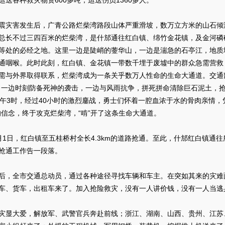
运送各种救灾物资600多吨，运送伤员1360多人。
害发生后，广青公路烂柴湾路段山体严重滑坡，数万立方米的山石倾泻
总长不过三四百米的烂柴湾，是什邡通往红白镇、绵竹金花镇，及金河磷
等处的必经之地。这里一边是陡峭的蓥华山，一边是湍急的石亭江，地质
通咽喉。此时此刻，红白镇、金花镇一带数千埋于废墟中的群众急需营救
需与外界取得联系，烂柴湾成为一条关乎数万人性命的生命大通道。交通
，一边时刻防备死神的袭击，一边与风雨抗争，拼死拼命清除巨石泥土，
下午3时，经过40小时的激烈鏖战，勇士们怀着一腔血浓于水的骨肉亲情，
的信念，终于攻克烂柴湾，“啃”开了这条生命大通道。
日，红白镇至五桂桥村全长4.3km的道路抢通。至此，什邡红白镇通
抢通工作告一段落。
全市交通总动员，通过各种途径寻找车辆和车主。在突如其来的灾难
车、货车，出租车来了。加入抢险救灾，没有一人讲价钱，没有一人当逃
大爱，解放军、武警官兵奔赴前线；浙江、湖南、山西、贵州、江苏