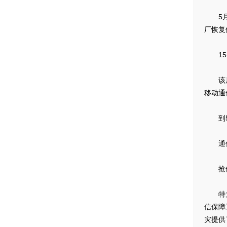
5月1
厂恢复
15日
该局迅
移动通
到5月
通信
抢修
特大地
信保障
灾提供