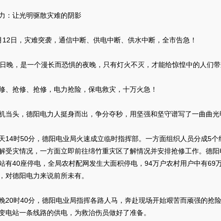
：让光明驱散灾难的阴影
2日，灾难突袭，通信中断、供电中断、供水中断，全市告急！
晚，是一个漫长而恐惧的夜晚，只有灯火不灭，才能给惊惶中的人们带来
、抢修、抢修，电力抢险，保电救灾，十万火急！
头，德阳电力人挺身而出，争分夺秒，用坚强和坚守谱写了一曲曲光
4时50分，德阳电业局火速成立临时指挥部。一方面组织人员分成5个组
解受灾情况，一方面立即前往绵竹重灾区了解情况并安排抢修工作。德阳
站有40座停电，全局农村配网发生大面积停电，94万户农村用户中有69
，对德阳电力来说前所未有。
0时40分，德阳电业局指挥各路人马，奔赴现场开始艰苦而顽强的抢险
变电站一条线路的供电，为救治伤员做好了准备。