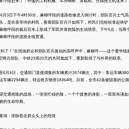
家小组赶来了；外援的工程机械、军用钢桥、装载机、挖掘推土机送来了
日下午4时30分，麻柳坪段的道路抢修进入倒计时，部队官兵士气高昂
头，是欣喜等待的村民，看着部队官兵汗如雨下，村民们也纷纷拿起铁铲
麻柳坪段的最后百米上形成了军民并肩抢险的生动情景。下午5点，当两
麻柳坪段的道路全线贯通。
了！”在现场群众和部队官兵激动的高呼声中，麻柳坪——这个蓥华镇
85空降兵部队、中铁23局20天的共同激战下，重新取得了与外界的联系。
月4日，交通部门直接调集的车辆累计2674辆次，其中：客运车辆380辆
运车辆2294辆次，转运救灾物资18364吨。目前，全市42条被阻塞的公
通抢险的战场，一张张忙碌的脸，一个个疲惫的身影，一双双布满血
败的生命经典。
湖：排除悬在群众头上的危情