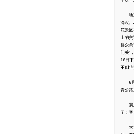
车次，
地震灾
淹没。
沱景区
上的交
群众急
门关”
16日
不倒”
6月1
青公路
震后，
了；客
大灾显