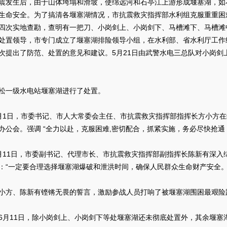
生后，由于山体垮塌和滑坡，使绵远河和石亭江上游形成堰塞湖，如
生命安全。为了搞清各堰塞湖情况，市抗震救灾指挥部水利组克服重重困
四次实地查勘，查明有一把刀、小岗剑上、小岗剑下、马槽滩下、马槽滩
处置领导，市专门成立了堰塞湖排险领导小组，在水利部、省水利厅工作
次提出了防范、处置的意见和建议。5月21日由武警水电三总队对小岗剑
一级水电站堰塞湖进行了处置。
日，市委书记、市人大常委会主任、市抗震救灾指挥部指挥长方小方在绵
办公会。强调 “全力以赴，克服困难,密切配合，抓紧实施，务必尽快抢通
1日，市委副书记、代理市长、市抗震救灾指挥部副指挥长陈新有深入绵
：“一定要合理选择堰塞湖爆破和泄洪时间，确保人民群众生命财产安全。
、陈新有铿锵无畏的誓言，激励参战人员打响了被堰塞湖围困最艰险
11日，除小岗剑上、小岗剑下等处堰塞湖还未彻底处置外，其余堰塞