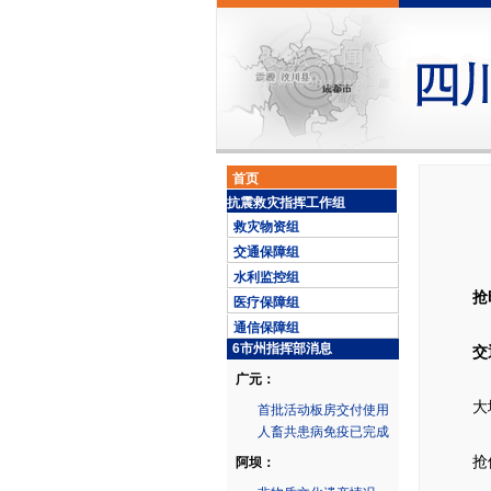
首页
抗震救灾指挥工作组
救灾物资组
交通保障组
水利监控组
抢
医疗保障组
通信保障组
6市州指挥部消息
交通
广元：
大地震
首批活动板房交付使用
人畜共患病免疫已完成
抢修、
阿坝：