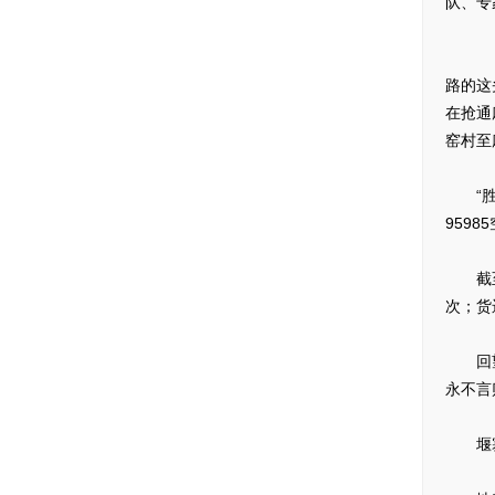
队、专
6月3
路的这
在抢通
窑村至
“胜利
959
截至6
次；货
回望交
永不言
堰塞