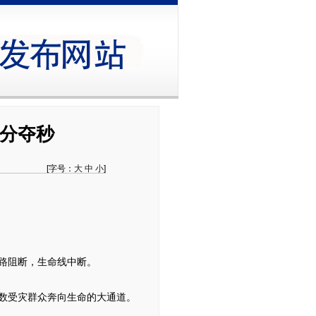
分夺秒
[字号：
大
中
小
]
路阻断，生命线中断。
数受灾群众奔向生命的大通道。