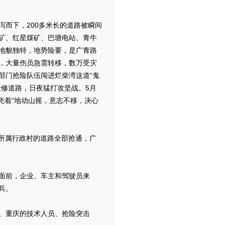
而下，200多米长的道路被瞬间
矿、红星煤矿、巴塘电站、青牛
地貌独特，地势险要，是广青路
，大量伤员急需转移，数万受灾
部门抢险队伍闯进烂柴湾这道“鬼
抢修道路，日夜猛打攻坚战。5月
凭着“地动山摇，意志不移，决心
往所属行政村的道路全部抢通，广
面前，企业、车主和驾驶员来
兵。
、重庆的技术人员、抢险突击