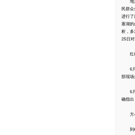
地震发
民群众
进行了
塞湖的
析，多
25日对
红松
6月1
部现场
6月1
确指出
方小方
到6月