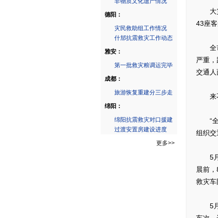
非物质文化遗产情况
大灾来
德阳：
43座
灾民救助组工作情况
什邡抗震救灾工作动态
全市4
雅安：
严重，
第一批救灾粮调运完毕
交通人
成都：
旅游恢复重建分三步走
来不及
绵阳：
绵阳抗震救灾对口援建
“全力
过渡安置房建设进度
组织交
更多>>
5月1
晨前，
救灾车
5月1