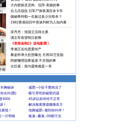
·
大内密探灵灵狗
倪萍-美丽的事
·
台儿庄战役 日军尸体装满百余卡车
声》
·
揭秘希特勒一生躲过多少次暗杀？
·
1982香港回归中英谈判鲜为人知内幕
·
宋丹丹：张国立活得太累
·
满文军有望明日获释
曝光
·
《变形金刚2》送电影票！
·
李湘王岳伦恩爱待产
·
黎姿怀孕大肚照曝光 月用30万安胎
·
阿娇懒理冠希返港:不关我的事
·
古巨基：我与霆锋都是一哥
不断
爆丰胸秘诀
·
减肥--小肚子赘肉没了
你尖叫(图)
·
吸引异性的秘密武器
3000
·
45岁以前停经不正常
不误！
·
解决脸黄脾虚腰痛良方
美展现！
·
泡脚减肥--瘦到你叫停！
起一片明镜
·
狐臭--腋臭--09新疗法