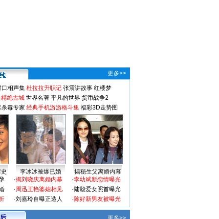
更多>>
对口相声集
杜拉拉升职记
张震讲故事
红楼梦
-精绝古城
世界名著
平凡的世界
货币战争2
毒杀毒专家
经典手机游游格斗集
福彩3D走势图
情史
李冰冰被爆已婚
揭秘生父离婚内幕
孕
·
揭刘晓庆离婚内幕
·
李幼斌新恋情曝光
婚
·
周迅王艳婆媳相见
·
陆毅爱女照首曝光
折
·
刘嘉玲自曝正造人
·
陈好新男友被曝光
 后
更多>>