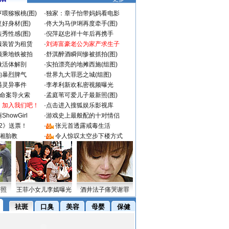
喂猕猴桃(图)
·
独家：章子怡带妈妈看电影
好身材(图)
·
佟大为马伊琍再度牵手(图)
秀性感(图)
·
倪萍赵忠祥十年后再携手
服装皆为租赁
·
刘涛富豪老公为家产求生子
颜乘地铁被拍
·
舒淇醉酒瞬间惨被抓拍(图)
做活体解剖
·
实拍漂亮的地摊西施(组图)
的暴烈脾气
·
世界九大罪恶之城(组图)
遇灵异事件
·
李孝利新欢私密视频曝光
成命案导火索
·
孟庭苇可爱儿子最新照(图)
：加入我们吧！
·
点击进入搜狐娱乐影视库
howGirl
·
游戏史上最般配的十对情侣
2》送票！
·
张元首透露戒毒生活
湘胎教
·
令人惊叹太空步下楼方式
密照
王菲小女儿李嫣曝光
酒井法子痛哭谢罪