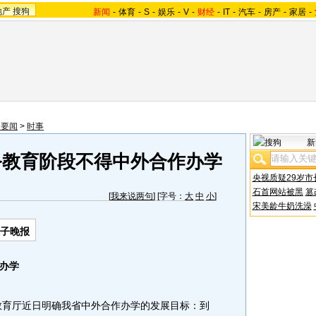
地产
搜狗
新闻
-
体育
-
S
-
娱乐
-
V
-
财经
-
IT
-
汽车
-
房产
-
家居
-
内要闻
>
时事
新
务教育阶段不得中外合作办学
央视质疑29岁市
石首网站被黑
篡
[
我来说两句
] [字号：
大
中
小
]
宋美龄牛奶洗澡
扬子晚报
办学
育厅近日明确我省中外合作办学的发展目标：到