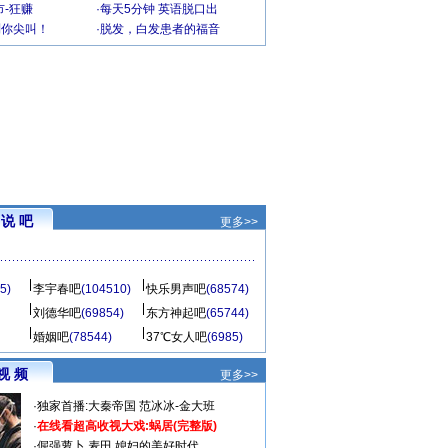
-狂赚
·
每天5分钟 英语脱口出
到你尖叫！
·
脱发，白发患者的福音
说 吧
更多>>
5)
李宇春吧
(104510)
快乐男声吧
(68574)
刘德华吧
(69854)
东方神起吧
(65744)
婚姻吧
(78544)
37℃女人吧
(6985)
视 频
更多>>
·
独家首播:大秦帝国
范冰冰-金大班
·
在线看超高收视大戏:
蜗居(完整版)
·
倔强萝卜
麦田
媳妇的美好时代