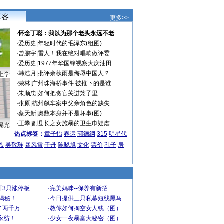
更多>>
·
怀念丁聪：我以为那个老头永远不老
·
爱历史
|
年轻时代的毛泽东(组图)
·
曾鹏宇
|
雷人！我在绝对唱响做评委
·
爱历史
|
1977年华国锋视察大庆油田
·
韩浩月
|
批评余秋雨是侮辱中国人？
上学
·
荣林
|
广州珠海桥事件:被推下的是谁
·
朱顺忠
|
如何把贪官关进笼子里
·
张原
|
杭州飙车案中父亲角色的缺失
·
蔡天新
|
奥数本身并不是坏事(图)
·
王攀
|
副县长之女施暴的卫生巾疑虑
曝光
热点标签：
章子怡
春运
郭德纲
315
明星代
烈
吴敬琏
暴风雪
于丹
陈晓旭
文化
票价
孔子
房
开3只涨停板
·
完美妈咪--保养有新招
大揭秘！
·
今日提供三只私幕短线黑马
了两千万
·
教你如何掏空女人钱（图）
家纺！
·
少女一夜暴富大秘密（图）