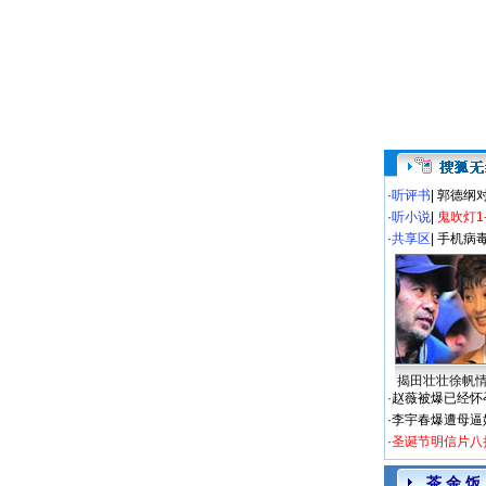
·
听评书
|
郭德纲
·
听小说
|
鬼吹灯1
·
共享区
|
手机病
揭田壮壮徐帆
·
赵薇被爆已经怀
·
李宇春爆遭母逼
·
圣诞节明信片八
茶 余 饭