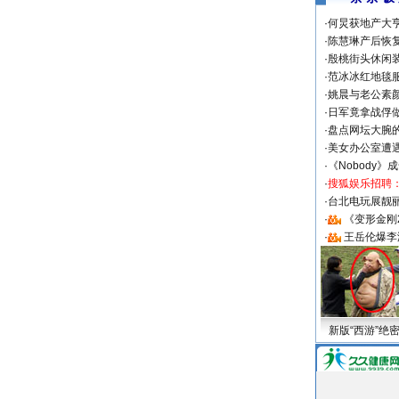
·
何炅获地产大亨
·
陈慧琳产后恢复
·
殷桃街头休闲装
·
范冰冰红地毯
·
姚晨与老公素
·
日军竟拿战俘
·
盘点网坛大腕
·
美女办公室遭
·
《Nobody》
·
搜狐娱乐招聘
·
台北电玩展靓丽S
·
《变形金刚
·
王岳伦爆李
新版“西游”绝