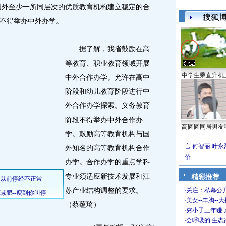
与国外至少一所同层次的优质教育机构建立稳定的合
不得举办中外办学。
据了解，我省鼓励在高
等教育、职业教育领域开展
中学生乘直升机
中外合作办学。允许在高中
阶段和幼儿教育阶段进行中
外合作办学探索。义务教育
阶段不得举办中外合作办
高圆圆同居男友
学。鼓励高等教育机构与国
言
何智丽
叶永
外知名的高等教育机构合作
价
办学。合作办学的重点学科
专业须适应新技术发展和江
精彩推荐
苏产业结构调整的要求。
·
关注：私幕公
·
美女--丰胸--
（蔡蕴琦）
·
穷小子三年赚
·
会呼吸的 生态