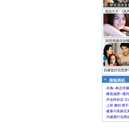
谍战大片-《风
闺房视频自拍
自爆捉奸后恶梦
搜狐商机
·
丰胸--林志玲
·
睡觉减肥--瘦到
·
开这样的店 日进
·
上班 兼职 两
·
健康与美丽完
·
为健康行业撑