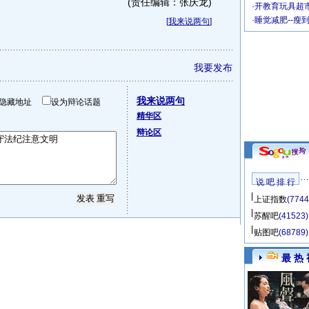
(责任编辑：张庆龙)
·
开教育玩具超市
·
睡觉减肥--瘦
[
我来说两句
]
我要发布
我来说两句
隐藏地址
设为辩论话题
精华区
辩论区
说 吧 排 行
上证指数
(7744
苏醒吧
(41523)
贴图吧
(68789)
最 热 