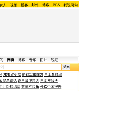
女人
-
视频
-
播客
-
邮件
-
博客
-
BBS
-
我说两句
闻
网页
博客
音乐
图片
说吧
长
邓玉娇失踪
朝鲜军事演习
日本兵赎罪
改温总讲话
夏日减肥秘方
日本瘦脸法
中共卧底结局
慈禧不快乐
侵略中国报告