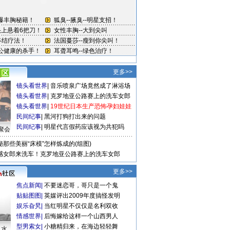
更多>>
镜头看世界
|
音乐喷泉广场竟然成了淋浴场
镜头看世界
|
克罗地亚公路赛上的洗车女郎
镜头看世界
|
19世纪日本生产恐怖孕妇娃娃
民间纪事
|
黑河打狗打出来的问题
民间纪事
|
明星代言假药应该视为共犯吗
聚会
秘那些美丽“床模”怎样炼成的(组图)
感女郎来洗车！克罗地亚公路赛上的洗车女郎
更多>>
焦点新闻
|
不要迷恋哥，哥只是一个鬼
贴贴图图
|
英媒评出2009年度搞怪发明
娱乐旮旯
|
当红明星不仅仅是名利双收
情感世界
|
后悔嫁给这样一个山西男人
型男索女
|
小糖精归来，在海边轻轻舞
口水