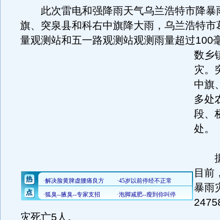
此次雷电和强降雨天气乌兰浩特市降暴
旗、突泉县和科右中旗降大雨，乌兰浩特市
量观测站和五一路观测站观测雨量超过100
数乡
灾。
中旗
多处
段、
处。
据
目前
暴雨
247
灾死亡5人。