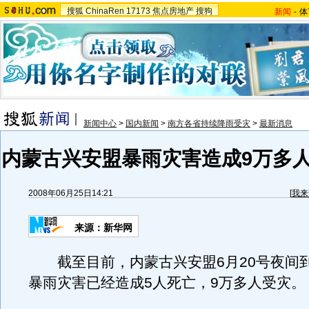
搜狐
ChinaRen
17173
焦点房地产
搜狗
新闻
-
体
新闻中心
>
国内新闻
>
南方各省持续降雨受灾
>
最新消息
内蒙古兴安盟暴雨灾害造成9万多人
2008年06月25日14:21
[
我来
来源：新华网
截至目前，内蒙古兴安盟6月20号夜间到
暴雨灾害已经造成5人死亡，9万多人受灾。