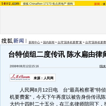
搜狐
ChinaRen
17173
焦点房地产
搜狗
新闻
-
体
新闻中心
>
国内新闻
>
台湾“国务机要费”案
>
台湾“国务机要费
台特侦组二度传讯 陈水扁由律
2008年08月12日15:16
[
我来
来源：人民网
人民网8月12日电 台“最高检察署”特侦
机要费案”，今天下午再度以被告身份传讯
大约十四时二十五分，在三名律师陪同下，