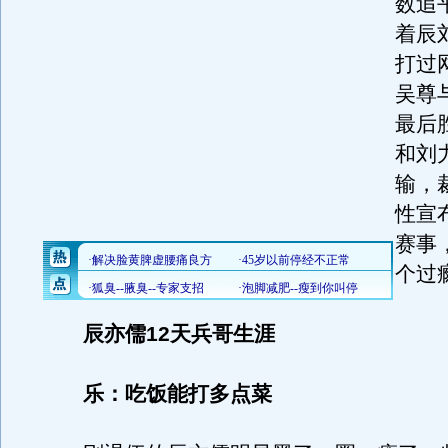
数追
着辰
打过
吴尊
最后
和刘
输，
性宣
赛事
个过
辰亦儒12天兵哥生涯
乐：吃饭能打多点菜