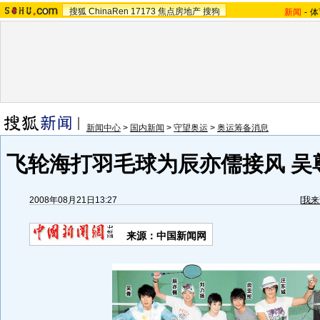
搜狐
ChinaRen
17173
焦点房地产
搜狗
新闻
-
体
新闻中心
>
国内新闻
>
守望奥运
>
奥运筹备消息
飞轮海打羽毛球为辰亦儒接风 吴尊
2008年08月21日13:27
[
我来
来源：中国新闻网