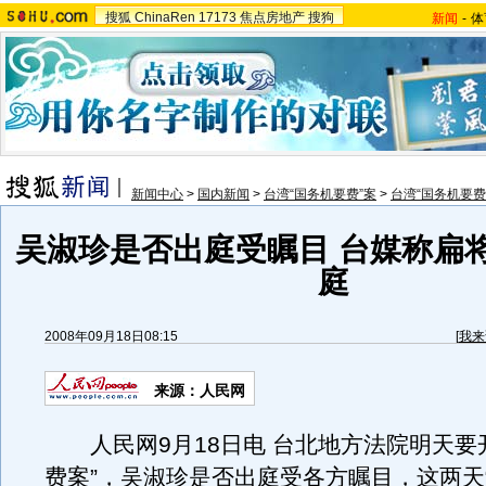
搜狐
ChinaRen
17173
焦点房地产
搜狗
新闻
-
体
新闻中心
>
国内新闻
>
台湾“国务机要费”案
>
台湾“国务机要费
吴淑珍是否出庭受瞩目 台媒称扁
庭
2008年09月18日08:15
[
我来
来源：人民网
人民网9月18日电 台北地方法院明天要
费案”，吴淑珍是否出庭受各方瞩目，这两天