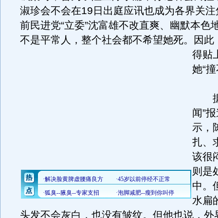
淑珍会不会在19日出庭应讯也成为各界关注
前民进党“立委”沈富雄不改直爽、幽默本色
不是平常人，整个社会都不希望她死。
因此
得贴
她“撞
据台
闻”
示，
扎、
该很
则是
中。
水扁
头发不会灰白，也没有皱纹。但他也说，外