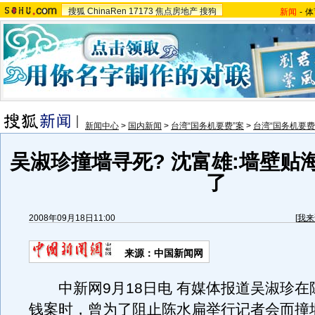
搜狐
ChinaRen
17173
焦点房地产
搜狗
新闻
-
体
新闻中心
>
国内新闻
>
台湾“国务机要费”案
>
台湾“国务机要费
吴淑珍撞墙寻死? 沈富雄:墙壁贴
了
2008年09月18日11:00
[
我来
来源：中国新闻网
中新网9月18日电 有媒体报道吴淑珍在
钱案时，曾为了阻止陈水扁举行记者会而撞