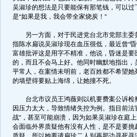
吴淑珍的想法是只要能保有那笔钱，可以过
是“如果是我，我会带全家烧炭！”
另一方面，对于民进党台北市党部主委
指陈水扁说吴淑珍现在血压很低，最近曾“昏
富雄批评这是用字不精准，他说，昏迷是要
的，而且不会马上好。他同时幽默地指出，
平常人，在案情未明前，老百姓都不希望她
的墙壁得要贴上海绵，让她撞不死。
台北市议员王鸿薇则以机要费案公诉检
因压力太大，导致情绪失控为例。指目前法
战”，甚至可能崩溃，因为如果吴淑珍在庭上
会面临外界质疑他有没有人性，是不是要挑
质疑。所以她要请扁珍二人别再那边寻死寻