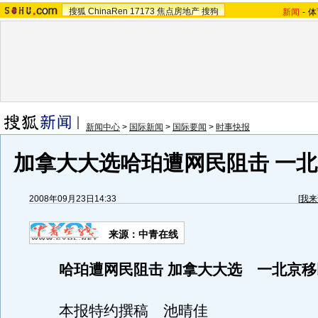
搜狐
ChinaRen
17173
焦点房地产
搜狗
新闻
-
体
新闻中心
>
国际新闻
>
国际要闻
>
时事快报
加拿大大选哈珀遭网民阻击 一
2008年09月23日14:33
[
我来
来源：中青在线
哈珀遭网民阻击 加拿大大选 一北京
本报特约撰稿 池晴佳