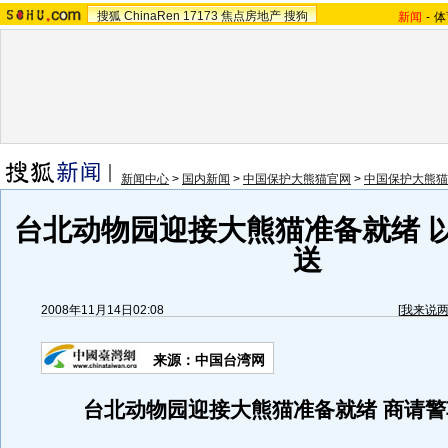
搜狐
ChinaRen
17173
焦点房地产
搜狗
新闻
-
体
新闻中心
>
国内新闻
>
中国保护大熊猫官网
>
中国保护大熊猫
台北动物园迎接大熊猫准备就绪 
送
2008年11月14日02:08
[
我来说
来源：中国台湾网
台北动物园迎接大熊猫准备就绪 商请警