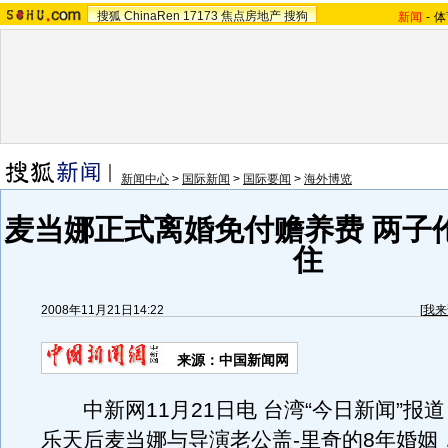
搜狐
ChinaRen
17173
焦点房地产
搜狗
新闻
-
体
新闻中心
>
国际新闻
>
国际要闻
>
海外博览
麦当娜正式离婚免付赡养费 两子
住
2008年11月21日14:22
[
我来
来源：
中国新闻网
中新网11月21日电 台湾“今日新闻”报
乐天后麦当娜与导演老公盖-里奇的8年婚姻