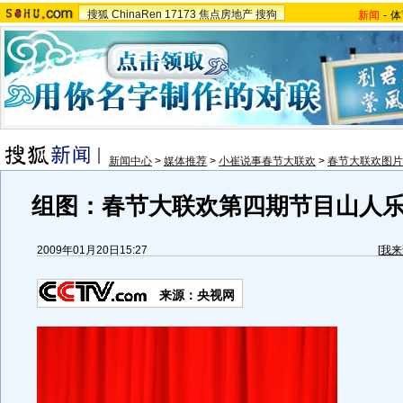
搜狐
ChinaRen
17173
焦点房地产
搜狗
新闻
-
体
新闻中心
>
媒体推荐
>
小崔说事春节大联欢
>
春节大联欢图片
组图：春节大联欢第四期节目山人
2009年01月20日15:27
[
我来
来源：央视网