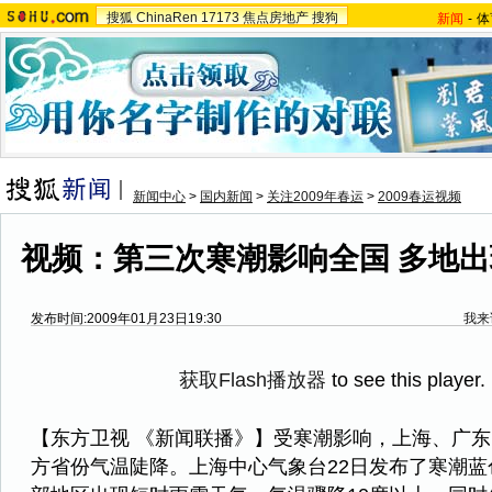
搜狐
ChinaRen
17173
焦点房地产
搜狗
新闻
-
体
新闻中心
>
国内新闻
>
关注2009年春运
>
2009春运视频
视频：第三次寒潮影响全国 多地
发布时间:2009年01月23日19:30
我来
获取Flash播放器
to see this player.
【东方卫视 《新闻联播》】受寒潮影响，上海、广
方省份气温陡降。上海中心气象台22日发布了寒潮蓝