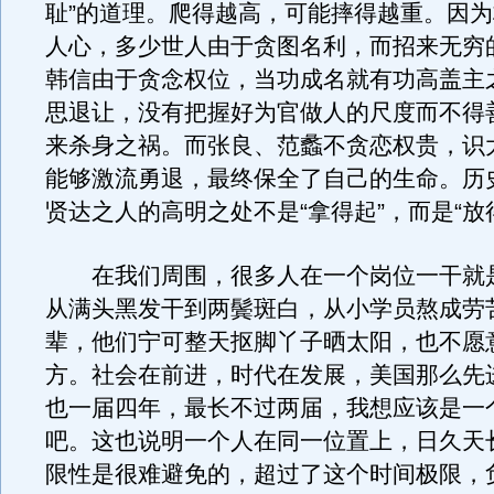
耻”的道理。爬得越高，可能摔得越重。因
人心，多少世人由于贪图名利，而招来无穷
韩信由于贪念权位，当功成名就有功高盖主
思退让，没有把握好为官做人的尺度而不得
来杀身之祸。而张良、范蠡不贪恋权贵，识
能够激流勇退，最终保全了自己的生命。历
贤达之人的高明之处不是“拿得起”，而是“放
在我们周围，很多人在一个岗位一干就
从满头黑发干到两鬓斑白，从小学员熬成劳
辈，他们宁可整天抠脚丫子晒太阳，也不愿
方。社会在前进，时代在发展，美国那么先
也一届四年，最长不过两届，我想应该是一
吧。这也说明一个人在同一位置上，日久天
限性是很难避免的，超过了这个时间极限，