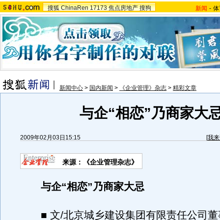
搜狐
ChinaRen
17173
焦点房地产
搜狗
新闻
-
体
新闻中心
>
国内新闻
>
《企业管理》杂志
>
精彩文章
与企“相恋”乃商家大
2009年02月03日15:15
[
我来
来源：《企业管理杂志》
与企“相恋”乃商家大忌
■ 文/北京城乡建设集团有限责任公司董