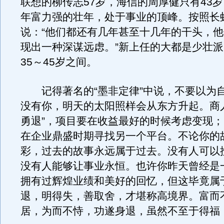
联想的柳传志57岁，海信的周厚健只有43
年富力强的壮年，处于事业的顶峰。按照长
说：“他们都还有几年甚至十几年的干头，
现出一种深谋远虑。”新上任的大都是少壮
35～45岁之间。
记得著名的“墨非定律”中说，不要以为
没有你，明天的太阳照样会从东方升起。商
勇退”，项目要在收益最好的时候考虑变现
在企业鼎盛时期寻找另一个平台。不论你的
彩，过去的故事永远属于过去。没有人可以
没有人能够让事业永恒。也许你昨天曾经是
拥有过辉煌业绩和美好的回忆，但这毕竟属
退，明得失，善取舍，才堪称高境界。富而
居，为而不恃，功遂身退，虽然不至于得福