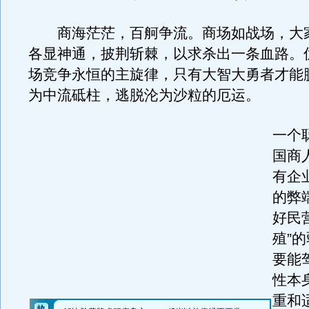
商海茫茫，百舸争流。商场如战场，大
各显神通，披荆斩棘，以求杀出一条血路。
场竞争永恒的主旋律，只有大智大勇者才能
为中流砥柱，逃脱沦为沙粒的厄运。
一个
国商
有企
的弊
好民
殖”
要能
性本
重和