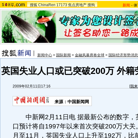
搜狐
ChinaRen
17173
焦点房地产
搜狗
新闻
-
体
新闻中心
>
国际新闻
>
金融风暴席卷全球
>
国际经济形势消息
英国失业人口或已突破200万 外
2009年02月11日17:16
[
我来
来源：中国新闻网
中新网2月11日电 据最新公布的数字，
口预计将自1997年以来首次突破200万大关。
月至11月，英国失业人口上升至192万，比