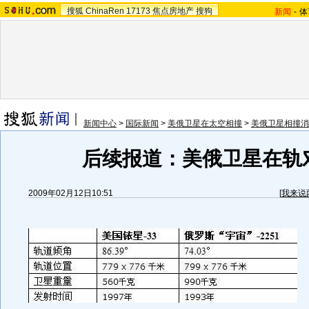
搜狐
ChinaRen
17173
焦点房地产
搜狗
新闻
-
体
新闻中心
>
国际新闻
>
美俄卫星在太空相撞
>
美俄卫星相撞消
后续报道：美俄卫星在轨
2009年02月12日10:51
[
我来说