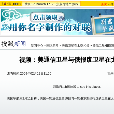
搜狐
ChinaRen
17173
焦点房地产
搜狗
新闻
-
体
新闻中心
>
国际新闻
>
美俄卫星在太空相撞
>
美俄卫星相撞消
视频：美通信卫星与俄报废卫星在
发布时间:2009年02月12日11:55
我来
获取Flash播放器
to see this player.
美国宇航局2月11日称，美国一颗通信卫星10日与一颗俄罗斯已报废的卫星在