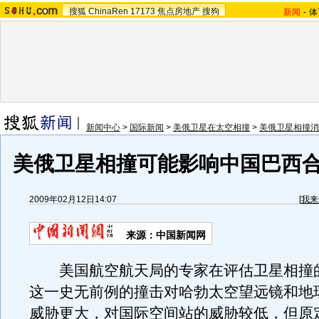
搜狐
ChinaRen
17173
焦点房地产
搜狗
新闻
-
体
新闻中心
>
国际新闻
>
美俄卫星在太空相撞
>
美俄卫星相撞消
美俄卫星相撞可能影响中国巴西
2009年02月12日14:07
[
我来
来源：中国新闻网
美国航空航天局的专家在评估卫星相撞
这一史无前例的撞击对哈勃太空望远镜和地
威胁更大，对国际空间站的威胁较低，但原定