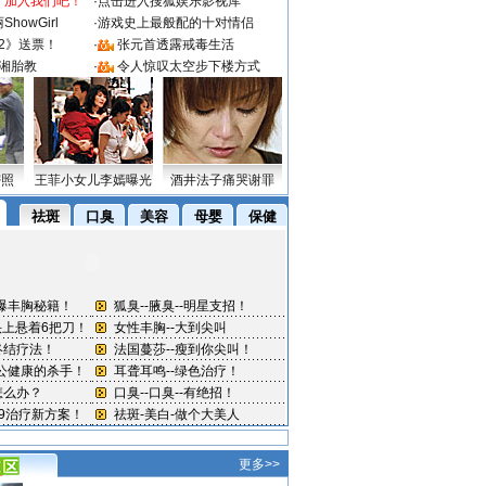
：加入我们吧！
·
点击进入搜狐娱乐影视库
howGirl
·
游戏史上最般配的十对情侣
2》送票！
·
张元首透露戒毒生活
湘胎教
·
令人惊叹太空步下楼方式
密照
王菲小女儿李嫣曝光
酒井法子痛哭谢罪
更多>>