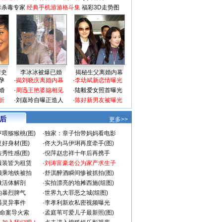
毒杀毒专家
经典手机游游格斗集
福彩3D走势图
情史
李冰冰被爆已婚
揭秘生父离婚内幕
孕
·
揭刘晓庆离婚内幕
·
李幼斌新恋情曝光
婚
·
周迅王艳婆媳相见
·
陆毅爱女照首曝光
折
·
刘嘉玲自曝正造人
·
陈好新男友被曝光
 后
更多>>
喂猕猴桃(图)
·
独家：章子怡带妈妈看电影
好身材(图)
·
佟大为马伊琍再度牵手(图)
秀性感(图)
·
倪萍赵忠祥十年后再携手
服装皆为租赁
·
刘涛富豪老公为家产求生子
颜乘地铁被拍
·
舒淇醉酒瞬间惨被抓拍(图)
做活体解剖
·
实拍漂亮的地摊西施(组图)
的暴烈脾气
·
世界九大罪恶之城(组图)
遇灵异事件
·
李孝利新欢私密视频曝光
成命案导火索
·
孟庭苇可爱儿子最新照(图)