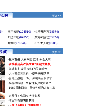
说 吧
更多>>
5)
李宇春吧
(104510)
快乐男声吧
(68574)
刘德华吧
(69854)
东方神起吧
(65744)
婚姻吧
(78544)
37℃女人吧
(6985)
视 频
更多>>
·
独家首播:大秦帝国
范冰冰-金大班
·
在线看超高收视大戏:
蜗居(完整版)
·
倔强萝卜
麦田
媳妇的美好时代
·
大内密探灵灵狗
倪萍-美丽的事
·
台儿庄战役 日军尸体装满百余卡车
声》
·
揭秘希特勒一生躲过多少次暗杀？
·
1982香港回归中英谈判鲜为人知内幕
·
宋丹丹：张国立活得太累
·
满文军有望明日获释
曝光
·
《变形金刚2》送电影票！