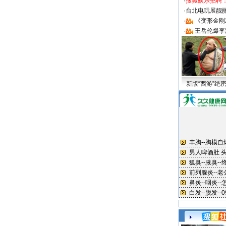
·
搜狐娱乐招聘
·
台北电玩展靓丽S
·
《变形金刚
·
王岳伦爆李
新版“西游”绝