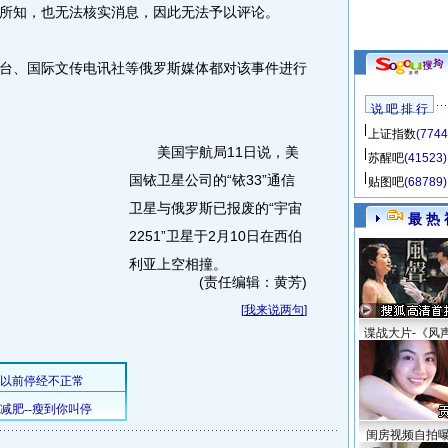
所知，也无法核实消息，因此无法予以评论。
、国际文传电讯社等俄罗斯媒体都对该事件进行
说 吧 排 行
上证指数
(7744
美国宇航局11日说，美
苏醒吧
(41523)
国铱卫星公司的“铱33”通信
贴图吧
(68789)
卫星与俄罗斯已报废的“宇宙
最 热 
2251”卫星于2月10日在西伯
利亚上空相撞。
(责任编辑：黄芳)
[
我来说两句
]
谍战大片-《风
闺房视频自拍