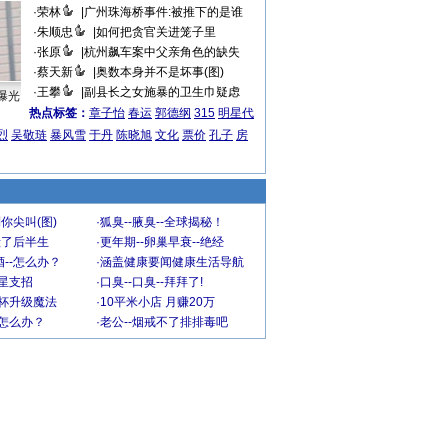
·
荣林
|
广州珠海桥事件:被推下的是谁
·
朱顺忠
|
如何把贪官关进笼子里
·
张原
|
杭州飙车案中父亲角色的缺失
·
蔡天新
|
奥数本身并不是坏事(图)
·
王攀
|
副县长之女施暴的卫生巾疑虑
曝光
热点标签：
章子怡
春运
郭德纲
315
明星代
烈
吴敬琏
暴风雪
于丹
陈晓旭
文化
票价
孔子
房
你尖叫(图)
·
狐臭--腋臭--全球揭秘！
毁了后半生
·
更年期--卵巢早衰--绝经
--怎么办？
·
涵盖健康要闻健康生活导航
明星支招
·
口臭--口臭--拜拜了!
罩杯升级魔法
·
10平米小店 月赚20万
-怎么办？
·
老公--烟戒不了排排毒吧