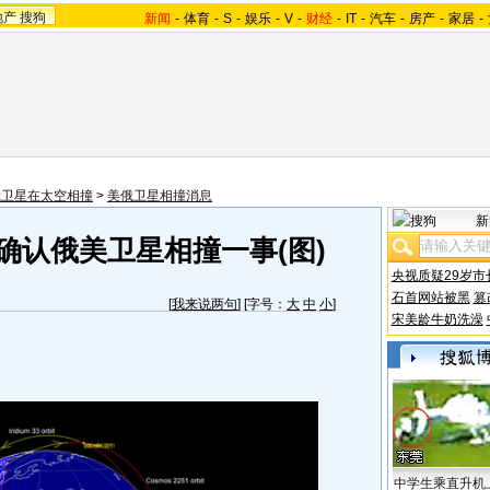
地产
搜狗
新闻
-
体育
-
S
-
娱乐
-
V
-
财经
-
IT
-
汽车
-
房产
-
家居
-
俄卫星在太空相撞
>
美俄卫星相撞消息
新
确认俄美卫星相撞一事(图)
央视质疑29岁市
石首网站被黑
篡
[
我来说两句
] [字号：
大
中
小
]
宋美龄牛奶洗澡
中学生乘直升机