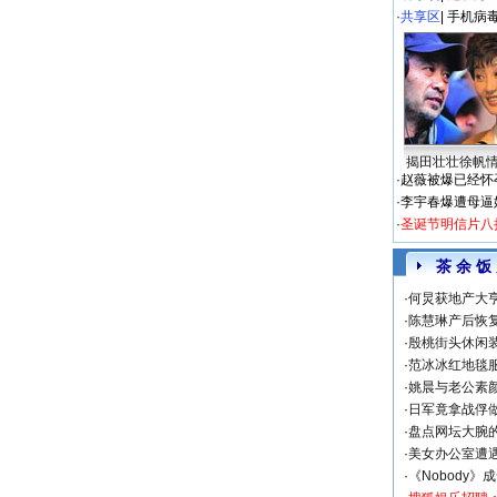
·
共享区
|
手机病
揭田壮壮徐帆
·
赵薇被爆已经怀
·
李宇春爆遭母逼
·
圣诞节明信片八
茶 余 饭
·
何炅获地产大亨
·
陈慧琳产后恢复
·
殷桃街头休闲装
·
范冰冰红地毯
·
姚晨与老公素
·
日军竟拿战俘
·
盘点网坛大腕
·
美女办公室遭
·
《Nobody》