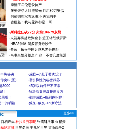
·
李湘王岳伦恩爱待产
·
黎姿怀孕大肚照曝光 月用30万安胎
·
阿娇懒理冠希返港:不关我的事
·
古巨基：我与霆锋都是一哥
不断
·
斯科拉狂砍22分 火箭104-79灰熊
·
火箭弃将赴欧淘金 扣篮王转战俄罗斯
·
NBA5佳球-朗多背身秀妙传
·
专家：振兴中国足球从老头抓起
连冠
·
马琳离婚分割房产 张一不舍几度落泪
爆丰胸秘诀
·
减肥--小肚子赘肉没了
你尖叫(图)
·
吸引异性的秘密武器
3000
·
45岁以前停经不正常
不误！
·
解决脸黄脾虚腰痛良方
美展现！
·
泡脚减肥--瘦到你叫停！
起一片明镜
·
狐臭--腋臭--09新疗法
更多>>
对口相声集
杜拉拉升职记
张震讲故事
红楼梦
-精绝古城
世界名著
平凡的世界
货币战争2