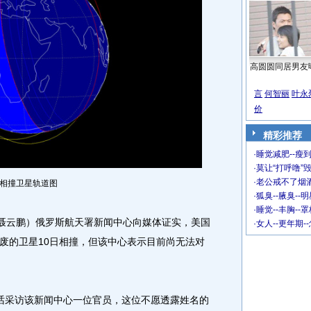
高圆圆同居男友
言
何智丽
叶永
价
精彩推荐
·
睡觉减肥--瘦到
·
莫让“打呼噜”
·
老公戒不了烟酒
相撞卫星轨道图
·
狐臭--腋臭--
·
睡觉--丰胸--
聂云鹏）俄罗斯航天署新闻中心向媒体证实，美国
·
女人--更年期-
废的卫星10日相撞，但该中心表示目前尚无法对
采访该新闻中心一位官员，这位不愿透露姓名的