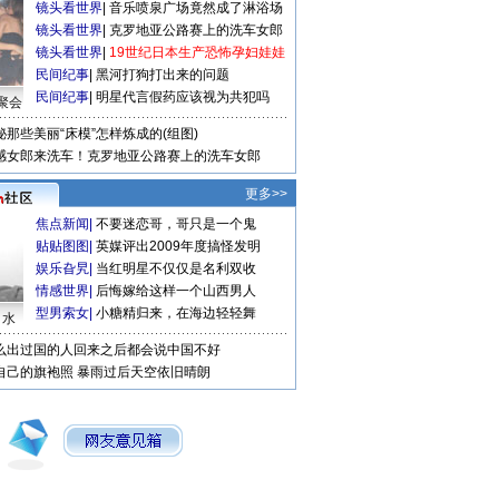
镜头看世界
|
音乐喷泉广场竟然成了淋浴场
镜头看世界
|
克罗地亚公路赛上的洗车女郎
镜头看世界
|
19世纪日本生产恐怖孕妇娃娃
民间纪事
|
黑河打狗打出来的问题
民间纪事
|
明星代言假药应该视为共犯吗
聚会
秘那些美丽“床模”怎样炼成的(组图)
感女郎来洗车！克罗地亚公路赛上的洗车女郎
更多>>
焦点新闻
|
不要迷恋哥，哥只是一个鬼
贴贴图图
|
英媒评出2009年度搞怪发明
娱乐旮旯
|
当红明星不仅仅是名利双收
情感世界
|
后悔嫁给这样一个山西男人
型男索女
|
小糖精归来，在海边轻轻舞
口水
么出过国的人回来之后都会说中国不好
自己的旗袍照
暴雨过后天空依旧晴朗