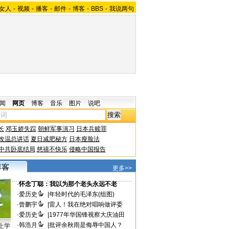
女人
-
视频
-
播客
-
邮件
-
博客
-
BBS
-
我说两句
闻
网页
博客
音乐
图片
说吧
长
邓玉娇失踪
朝鲜军事演习
日本兵赎罪
改温总讲话
夏日减肥秘方
日本瘦脸法
中共卧底结局
慈禧不快乐
侵略中国报告
更多>>
·
怀念丁聪：我以为那个老头永远不老
·
爱历史
|
年轻时代的毛泽东(组图)
·
曾鹏宇
|
雷人！我在绝对唱响做评委
·
爱历史
|
1977年华国锋视察大庆油田
·
韩浩月
|
批评余秋雨是侮辱中国人？
上学