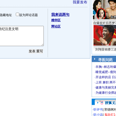
我要发布
我来说两句
隐藏地址
设为辩论话题
精华区
自爆捉奸后恶梦
辩论区
刘翔亚锦赛三
寻医问药
·
丰胸--林志玲
·
睡觉减肥--瘦到
·
开这样的店 日进
·
上班 兼职 两
·
健康与美丽完
·
为健康行业撑
·
听评书
|
郭德纲
·
听小说
|
鬼吹灯1