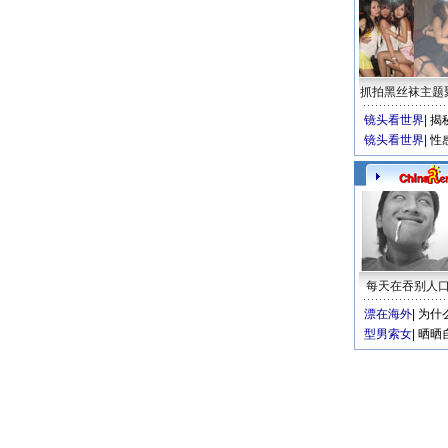
抓拍黑丝袜主题
镜头看世界
|
揭
镜头看世界
|
性
每天在吞别人
漂在海外
|
为什
型男索女
|
晒晒