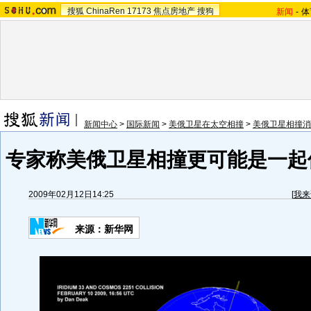
搜狐
ChinaRen
17173
焦点房地产
搜狗
新闻
-
体
新闻中心
>
国际新闻
>
美俄卫星在太空相撞
>
美俄卫星相撞消
专家称美俄卫星相撞更可能是一起偶
2009年02月12日14:25
[
我来
来源：新华网