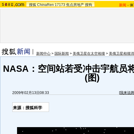
搜狐
ChinaRen
17173
焦点房地产
搜狗
新闻
-
体
新闻中心
>
国际新闻
>
美俄卫星在太空相撞
>
美俄卫星相撞消
NASA：空间站若受冲击宇航员
(图)
2009年02月13日08:33
[
我来说
来源：
搜狐科学