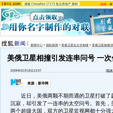
搜狐
ChinaRen
17173
焦点房地产
搜狗
新闻
-
体
新闻中心
>
国际新闻
>
美俄卫星在太空相撞
>
美俄卫星相撞消
美俄卫星相撞引发连串问号 一次
2009年02月16日13:07
[
我来
来源：新华网
近日，美俄两颗不期而遇的卫星打破了
沉寂，却引发了一连串的太空问号。首先，
两个超级大国，双方的卫星监视网都十分强