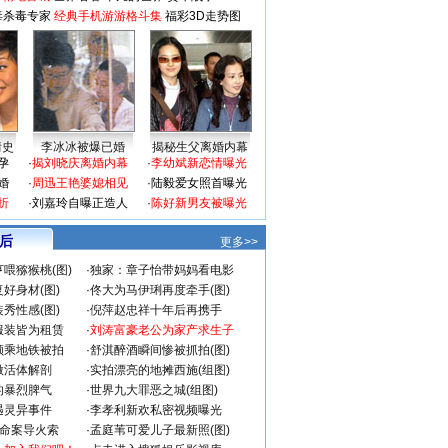
毒杀毒专家
经典手机游游格斗集
福彩3D走势图
情史
李冰冰被爆已婚
揭秘生父离婚内幕
孕
·
揭刘晓庆离婚内幕
·
李幼斌新恋情曝光
婚
·
周迅王艳婆媳相见
·
陆毅爱女照首曝光
折
·
刘嘉玲自曝正造人
·
陈好新男友被曝光
 后
更多>>
喂猕猴桃(图)
·
独家：章子怡带妈妈看电影
好身材(图)
·
佟大为马伊琍再度牵手(图)
秀性感(图)
·
倪萍赵忠祥十年后再携手
服装皆为租赁
·
刘涛富豪老公为家产求生子
颜乘地铁被拍
·
舒淇醉酒瞬间惨被抓拍(图)
做活体解剖
·
实拍漂亮的地摊西施(组图)
的暴烈脾气
·
世界九大罪恶之城(组图)
遇灵异事件
·
李孝利新欢私密视频曝光
成命案导火索
·
孟庭苇可爱儿子最新照(图)