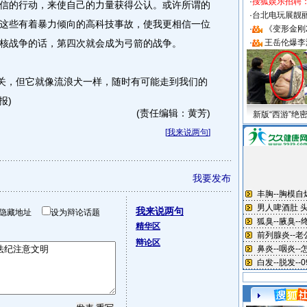
·
搜狐娱乐招聘
信的行动，来使自己的力量获得公认。或许所谓的
·
台北电玩展靓丽S
这些有着暴力倾向的高科技事故，使我更相信一位
·
《变形金刚
核战争的话，第四次就会成为弓箭的战争。
·
王岳伦爆李
关，但它就像流浪犬一样，随时有可能走到我们的
报)
(责任编辑：黄芳)
新版“西游”绝
[
我来说两句
]
我要发布
我来说两句
隐藏地址
设为辩论话题
精华区
辩论区