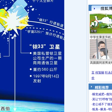
中学生乘直升机
高圆圆同居男友
言
何智丽
叶永
价
精彩推荐
·
睡觉减肥--瘦到
·
莫让“打呼噜”
·
老公戒不了烟酒
·
狐臭--腋臭--