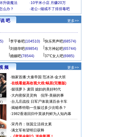
罩杯升级魔法
·
10平米小店 月赚20万
-怎么办？
·
老公--烟戒不了排排毒吧
说 吧
更多>>
5)
李宇春吧
(104510)
快乐男声吧
(68574)
刘德华吧
(69854)
东方神起吧
(65744)
婚姻吧
(78544)
37℃女人吧
(6985)
视 频
更多>>
·
独家首播:大秦帝国
范冰冰-金大班
·
在线看超高收视大戏:
蜗居(完整版)
·
倔强萝卜
麦田
媳妇的美好时代
·
大内密探灵灵狗
倪萍-美丽的事
·
台儿庄战役 日军尸体装满百余卡车
声》
·
揭秘希特勒一生躲过多少次暗杀？
·
1982香港回归中英谈判鲜为人知内幕
·
宋丹丹：张国立活得太累
·
满文军有望明日获释
曝光
·
《变形金刚2》送电影票！