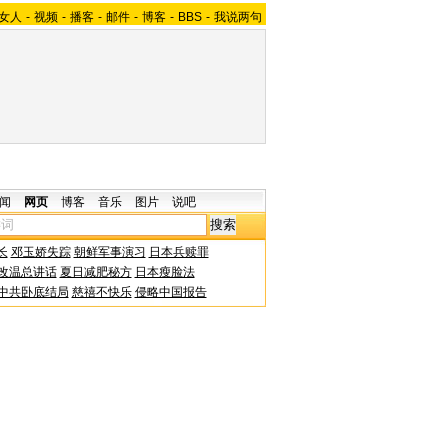
女人
-
视频
-
播客
-
邮件
-
博客
-
BBS
-
我说两句
闻
网页
博客
音乐
图片
说吧
长
邓玉娇失踪
朝鲜军事演习
日本兵赎罪
改温总讲话
夏日减肥秘方
日本瘦脸法
中共卧底结局
慈禧不快乐
侵略中国报告