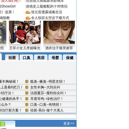
：加入我们吧！
·
点击进入搜狐娱乐影视库
howGirl
·
游戏史上最般配的十对情侣
2》送票！
·
张元首透露戒毒生活
湘胎教
·
令人惊叹太空步下楼方式
密照
王菲小女儿李嫣曝光
酒井法子痛哭谢罪
更多>>