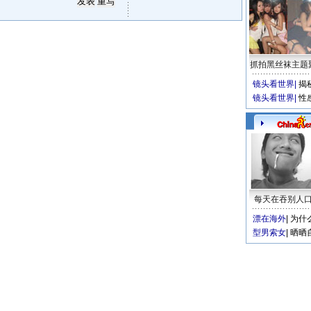
抓拍黑丝袜主题
镜头看世界
|
揭
镜头看世界
|
性
每天在吞别人
漂在海外
|
为什
型男索女
|
晒晒