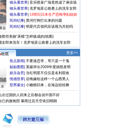
镜头看世界
|
音乐喷泉广场竟然成了淋浴场
镜头看世界
|
克罗地亚公路赛上的洗车女郎
镜头看世界
|
19世纪日本生产恐怖孕妇娃娃
民间纪事
|
黑河打狗打出来的问题
民间纪事
|
明星代言假药应该视为共犯吗
聚会
秘那些美丽“床模”怎样炼成的(组图)
感女郎来洗车！克罗地亚公路赛上的洗车女郎
更多>>
焦点新闻
|
不要迷恋哥，哥只是一个鬼
贴贴图图
|
英媒评出2009年度搞怪发明
娱乐旮旯
|
当红明星不仅仅是名利双收
情感世界
|
后悔嫁给这样一个山西男人
型男索女
|
小糖精归来，在海边轻轻舞
口水
么出过国的人回来之后都会说中国不好
自己的旗袍照
暴雨过后天空依旧晴朗