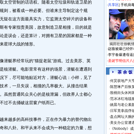
取太空管制的话语权。随着太空垃圾和轨道卫星的
·
共享区
|
手机病
规则，被看成一种必要。但谁来主导制定这个规
无疑在这方面最具实力，它监测太空碎片的设备和
斯有专家指责美国，故意制造卫星相撞，目的就是
论是误会，还是算计，对拥有卫星的国家都是一种
来星球大战的雏形。
揭田壮壮徐帆
·
赵薇被爆已经怀
·
李宇春爆遭母逼
潜艇界经常玩的“猫捉老鼠”游戏。过去美苏、英
·
圣诞节明信片八
是核潜艇。电影里常有这样的场景，潜艇在遭遇到
茶 余 饭
况下，尽可能地贴近对方，潜艇心说：小样，见了
·
何炅获地产大亨
技术，一旦失误，相撞的几率极大。从撞击结果
·
陈慧琳产后恢复
·
殷桃街头休闲装
。虽然普通民众关心的是核泄漏，但政界人士都心
·
范冰冰红地毯
不过不去捅破这层窗户纸而已。
·
姚晨与老公素
·
日军竟拿战俘
·
盘点网坛大腕
来越多的高科技事件，正在作为暴力的替代物出
·
美女办公室遭
奇和八卦。和平从来不会成为一种稳定的力量，想
·
《Nobody》