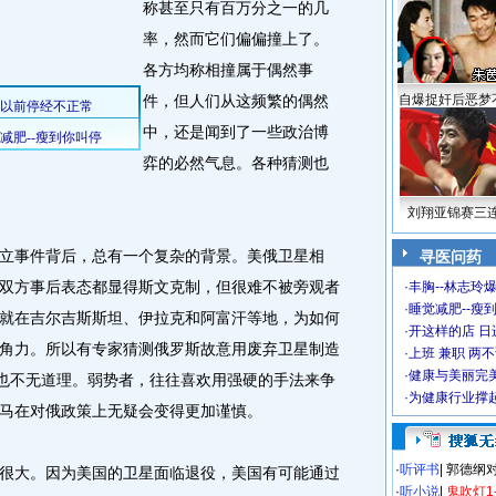
称甚至只有百万分之一的几
率，然而它们偏偏撞上了。
各方均称相撞属于偶然事
件，但人们从这频繁的偶然
自爆捉奸后恶梦
中，还是闻到了一些政治博
弈的必然气息。各种猜测也
刘翔亚锦赛三
事件背后，总有一个复杂的背景。美俄卫星相
寻医问药
双方事后表态都显得斯文克制，但很难不被旁观者
·
丰胸--林志玲
·
睡觉减肥--瘦到
就在吉尔吉斯斯坦、伊拉克和阿富汗等地，为如何
·
开这样的店 日进
角力。所以有专家猜测俄罗斯故意用废弃卫星制造
·
上班 兼职 两
·
健康与美丽完
，也不无道理。弱势者，往往喜欢用强硬的手法来争
·
为健康行业撑
马在对俄政策上无疑会变得更加谨慎。
·
听评书
|
郭德纲
大。因为美国的卫星面临退役，美国有可能通过
·
听小说
|
鬼吹灯1