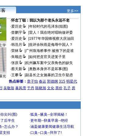
更多>>
·
怀念丁聪：我以为那个老头永远不老
·
爱历史
|
年轻时代的毛泽东(组图)
·
曾鹏宇
|
雷人！我在绝对唱响做评委
·
爱历史
|
1977年华国锋视察大庆油田
·
韩浩月
|
批评余秋雨是侮辱中国人？
上学
·
荣林
|
广州珠海桥事件:被推下的是谁
·
朱顺忠
|
如何把贪官关进笼子里
·
张原
|
杭州飙车案中父亲角色的缺失
·
蔡天新
|
奥数本身并不是坏事(图)
·
王攀
|
副县长之女施暴的卫生巾疑虑
曝光
热点标签：
章子怡
春运
郭德纲
315
明星代
烈
吴敬琏
暴风雪
于丹
陈晓旭
文化
票价
孔子
房
你尖叫(图)
·
狐臭--腋臭--全球揭秘！
毁了后半生
·
更年期--卵巢早衰--绝经
--怎么办？
·
涵盖健康要闻健康生活导航
明星支招
·
口臭--口臭--拜拜了!