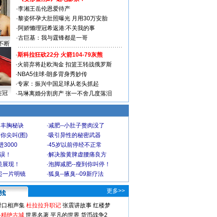
·
李湘王岳伦恩爱待产
·
黎姿怀孕大肚照曝光 月用30万安胎
·
阿娇懒理冠希返港:不关我的事
·
古巨基：我与霆锋都是一哥
不断
·
斯科拉狂砍22分 火箭104-79灰熊
·
火箭弃将赴欧淘金 扣篮王转战俄罗斯
·
NBA5佳球-朗多背身秀妙传
·
专家：振兴中国足球从老头抓起
连冠
·
马琳离婚分割房产 张一不舍几度落泪
爆丰胸秘诀
·
减肥--小肚子赘肉没了
你尖叫(图)
·
吸引异性的秘密武器
3000
·
45岁以前停经不正常
不误！
·
解决脸黄脾虚腰痛良方
美展现！
·
泡脚减肥--瘦到你叫停！
起一片明镜
·
狐臭--腋臭--09新疗法
更多>>
对口相声集
杜拉拉升职记
张震讲故事
红楼梦
-精绝古城
世界名著
平凡的世界
货币战争2