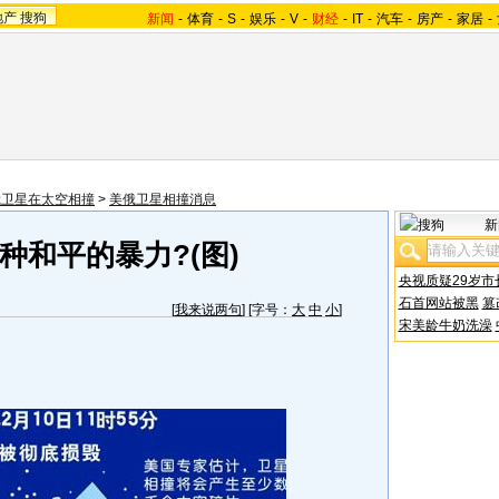
地产
搜狗
新闻
-
体育
-
S
-
娱乐
-
V
-
财经
-
IT
-
汽车
-
房产
-
家居
-
俄卫星在太空相撞
>
美俄卫星相撞消息
新
种和平的暴力?(图)
央视质疑29岁市
石首网站被黑
篡
[
我来说两句
] [字号：
大
中
小
]
宋美龄牛奶洗澡