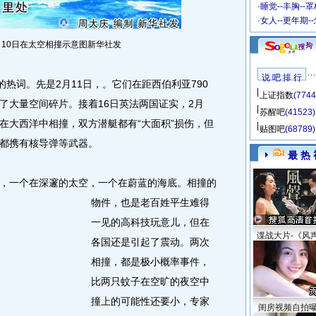
·
睡觉--丰胸--
·
女人--更年期-
月10日在太空相撞示意图新华社发
说 吧 排 行
热词。先是2月11日，。它们在距西伯利亚790
上证指数
(7744
了大量空间碎片。接着16日英法两国证实，2月
苏醒吧
(41523)
在大西洋中相撞，双方潜艇都有“大面积”损伤，但
贴图吧
(68789)
都携有核导弹等武器。
最 热 
一个在深邃的太空，一个在蔚蓝的海底。
相撞的
物件，也是老百姓平生难得
一见的高科技玩意儿，但在
谍战大片-《风
各国还是引起了震动。两次
相撞，都是极小概率事件，
比两只蚊子在空旷的夜空中
撞上的可能性还要小，专家
闺房视频自拍