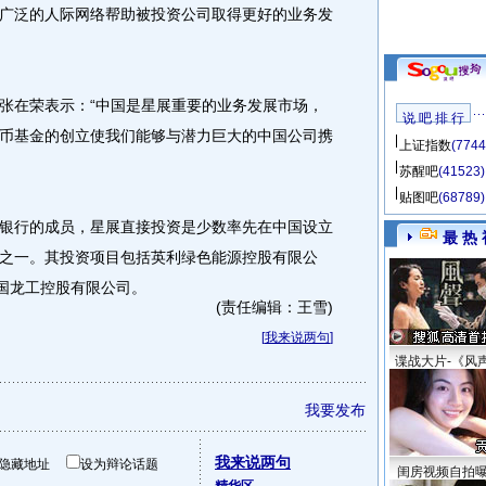
广泛的人际网络帮助被投资公司取得更好的业务发
在荣表示：“中国是星展重要的业务发展市场，
说 吧 排 行
币基金的创立使我们能够与潜力巨大的中国公司携
上证指数
(7744
苏醒吧
(41523)
贴图吧
(68789)
行的成员，星展直接投资是少数率先在中国设立
最 热 
之一。其投资项目包括英利绿色能源控股有限公
中国龙工控股有限公司。
(责任编辑：王雪)
[
我来说两句
]
谍战大片-《风
我要发布
我来说两句
隐藏地址
设为辩论话题
闺房视频自拍