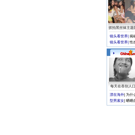
抓拍黑丝袜主题
镜头看世界
|
揭
镜头看世界
|
性
每天在吞别人
漂在海外
|
为什
型男索女
|
晒晒