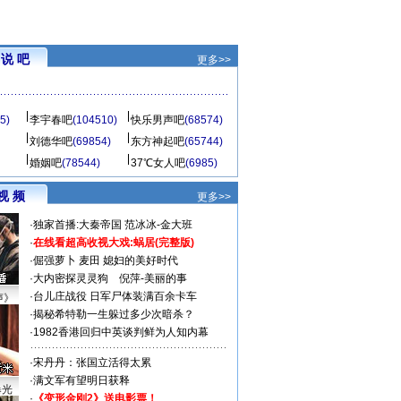
说 吧
更多>>
5)
李宇春吧
(104510)
快乐男声吧
(68574)
刘德华吧
(69854)
东方神起吧
(65744)
婚姻吧
(78544)
37℃女人吧
(6985)
视 频
更多>>
·
独家首播:大秦帝国
范冰冰-金大班
·
在线看超高收视大戏:
蜗居(完整版)
·
倔强萝卜
麦田
媳妇的美好时代
·
大内密探灵灵狗
倪萍-美丽的事
·
台儿庄战役 日军尸体装满百余卡车
声》
·
揭秘希特勒一生躲过多少次暗杀？
·
1982香港回归中英谈判鲜为人知内幕
·
宋丹丹：张国立活得太累
·
满文军有望明日获释
曝光
·
《变形金刚2》送电影票！