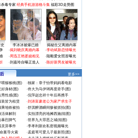
毒杀毒专家
经典手机游游格斗集
福彩3D走势图
情史
李冰冰被爆已婚
揭秘生父离婚内幕
孕
·
揭刘晓庆离婚内幕
·
李幼斌新恋情曝光
婚
·
周迅王艳婆媳相见
·
陆毅爱女照首曝光
折
·
刘嘉玲自曝正造人
·
陈好新男友被曝光
 后
更多>>
喂猕猴桃(图)
·
独家：章子怡带妈妈看电影
好身材(图)
·
佟大为马伊琍再度牵手(图)
秀性感(图)
·
倪萍赵忠祥十年后再携手
服装皆为租赁
·
刘涛富豪老公为家产求生子
颜乘地铁被拍
·
舒淇醉酒瞬间惨被抓拍(图)
做活体解剖
·
实拍漂亮的地摊西施(组图)
的暴烈脾气
·
世界九大罪恶之城(组图)
遇灵异事件
·
李孝利新欢私密视频曝光
成命案导火索
·
孟庭苇可爱儿子最新照(图)