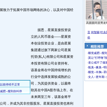
致力于拓展中国市场网络的决心，以及对中国经
高圆圆同居男友
据悉，星展直接投资设
言
何智丽
叶永
立的人民币基金——星展资
价
本创业投资企业，是由星展
精彩推荐
集团通过旗下两家公司星展
·
睡觉减肥--瘦到
托管(私人)有限公司和星展资
·
莫让“打呼噜”
·
老公戒不了烟酒
本投资有限公司全资持有。
·
狐臭--腋臭--
该基金将在中国持续增长的
·
睡觉--丰胸--
行业中选择发展较成熟的公
·
女人--更年期-
司，为其提供资金，以最终
助其在中国A股市场上市。在
未来两至三年，该基金将平
公司，并成为其非控股股东。星展直接投资也将利