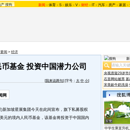
地产
搜狗
新闻
-
体育
-
S
-
娱乐
-
V
-
财经
-
IT
-
汽车
-
房产
-
家居
-
内要闻
>
经济
新
民币基金 投资中国潜力公司
央视质疑29岁市
石首网站被黑
篡
[
我来说两句
] [字号：
大
中
小
]
宋美龄牛奶洗澡
闻网
)新加坡星展集团今天在此间宣布，旗下私募股权
美元的境内人民币基金，该基金将投资于中国国内
中学生乘直升机