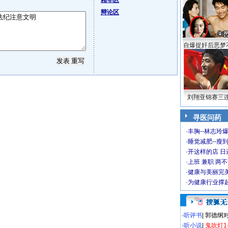
精华区
辩论区
自爆捉奸后恶梦
刘翔亚锦赛三
寻医问药
·
丰胸--林志玲
·
睡觉减肥--瘦到
·
开这样的店 日进
·
上班 兼职 两
·
健康与美丽完
·
为健康行业撑
·
听评书
|
郭德纲
·
听小说
|
鬼吹灯1