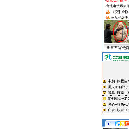
·
搜狐娱乐招聘
·
台北电玩展靓丽S
·
《变形金刚
·
王岳伦爆李
新版“西游”绝