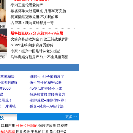
·
李湘王岳伦恩爱待产
·
黎姿怀孕大肚照曝光 月用30万安胎
·
阿娇懒理冠希返港:不关我的事
·
古巨基：我与霆锋都是一哥
不断
·
斯科拉狂砍22分 火箭104-79灰熊
·
火箭弃将赴欧淘金 扣篮王转战俄罗斯
·
NBA5佳球-朗多背身秀妙传
·
专家：振兴中国足球从老头抓起
连冠
·
马琳离婚分割房产 张一不舍几度落泪
爆丰胸秘诀
·
减肥--小肚子赘肉没了
你尖叫(图)
·
吸引异性的秘密武器
3000
·
45岁以前停经不正常
不误！
·
解决脸黄脾虚腰痛良方
美展现！
·
泡脚减肥--瘦到你叫停！
起一片明镜
·
狐臭--腋臭--09新疗法
更多>>
对口相声集
杜拉拉升职记
张震讲故事
红楼梦
-精绝古城
世界名著
平凡的世界
货币战争2