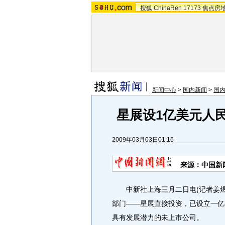
搜狐
ChinaRen
17173
焦点房
新闻中心
>
国内新闻
>
国
星展设1亿美元人
2009年03月03日01:16
来源：中国新
中新社上海三月二日电(记者姜煜
部门——星展直接投资，已设立一亿
具有发展潜力的未上市公司。