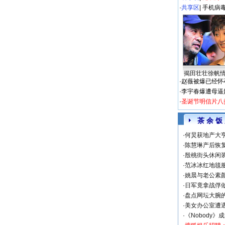
·
共享区
|
手机病
揭田壮壮徐帆
·
赵薇被爆已经怀
·
李宇春爆遭母逼
·
圣诞节明信片八
茶 余 饭
·
何炅获地产大亨
·
陈慧琳产后恢复
·
殷桃街头休闲装
·
范冰冰红地毯
·
姚晨与老公素
·
日军竟拿战俘
·
盘点网坛大腕
·
美女办公室遭
·
《Nobody》