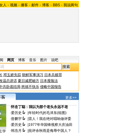
女人
-
视频
-
播客
-
邮件
-
博客
-
BBS
-
我说两句
闻
网页
博客
音乐
图片
说吧
长
邓玉娇失踪
朝鲜军事演习
日本兵赎罪
改温总讲话
夏日减肥秘方
日本瘦脸法
中共卧底结局
慈禧不快乐
侵略中国报告
更多>>
·
怀念丁聪：我以为那个老头永远不老
·
爱历史
|
年轻时代的毛泽东(组图)
·
曾鹏宇
|
雷人！我在绝对唱响做评委
·
爱历史
|
1977年华国锋视察大庆油田
·
韩浩月
|
批评余秋雨是侮辱中国人？
上学