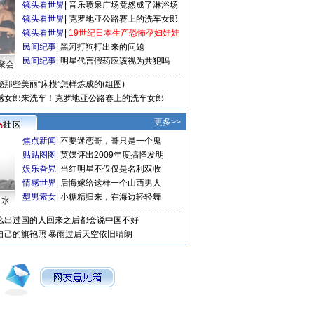
镜头看世界
|
音乐喷泉广场竟然成了淋浴场
镜头看世界
|
克罗地亚公路赛上的洗车女郎
镜头看世界
|
19世纪日本生产恐怖孕妇娃娃
民间纪事
|
黑河打狗打出来的问题
民间纪事
|
明星代言假药应该视为共犯吗
聚会
秘那些美丽“床模”怎样炼成的(组图)
感女郎来洗车！克罗地亚公路赛上的洗车女郎
更多>>
焦点新闻
|
不要迷恋哥，哥只是一个鬼
贴贴图图
|
英媒评出2009年度搞怪发明
娱乐旮旯
|
当红明星不仅仅是名利双收
情感世界
|
后悔嫁给这样一个山西男人
型男索女
|
小糖精归来，在海边轻轻舞
口水
么出过国的人回来之后都会说中国不好
自己的旗袍照
暴雨过后天空依旧晴朗