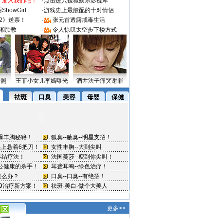
：加入我们吧！
·
点击进入搜狐娱乐影视库
howGirl
·
游戏史上最般配的十对情侣
2》送票！
·
张元首透露戒毒生活
湘胎教
·
令人惊叹太空步下楼方式
密照
王菲小女儿李嫣曝光
酒井法子痛哭谢罪
更多>>