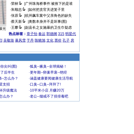
·
荣林
|
广州珠海桥事件:被推下的是谁
·
朱顺忠
|
如何把贪官关进笼子里
·
张原
|
杭州飙车案中父亲角色的缺失
·
蔡天新
|
奥数本身并不是坏事(图)
·
王攀
|
副县长之女施暴的卫生巾疑虑
曝光
热点标签：
章子怡
春运
郭德纲
315
明星代
烈
吴敬琏
暴风雪
于丹
陈晓旭
文化
票价
孔子
房
你尖叫(图)
·
狐臭--腋臭--全球揭秘！
毁了后半生
·
更年期--卵巢早衰--绝经
--怎么办？
·
涵盖健康要闻健康生活导航
明星支招
·
口臭--口臭--拜拜了!
罩杯升级魔法
·
10平米小店 月赚20万
-怎么办？
·
老公--烟戒不了排排毒吧