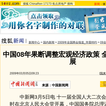
搜狐
ChinaRen
17173
焦点房地产
搜狗
新闻
-
体
新闻中心
>
国内新闻
>
2009年全国两会报道_华晨特约
>
09
中国08年果断调整宏观经济政策 
展
2009年03月05日09:23
[
我来
来源：中国新闻网
中新网3月5日电 十一届全国人大二次会
时在北京人民大会堂开幕，中国国务院总理